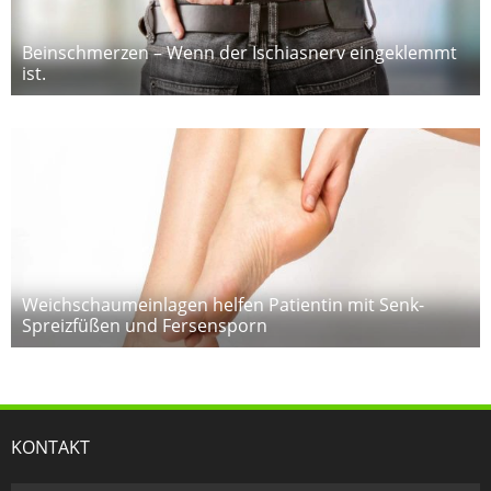
Beinschmerzen – Wenn der Ischiasnerv eingeklemmt
ist.
Weichschaumeinlagen helfen Patientin mit Senk-
Spreizfüßen und Fersensporn
KONTAKT