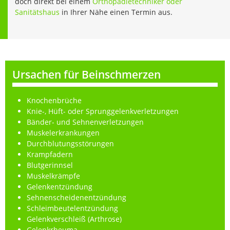
doch direkt bei einem
Orthopädietechniker oder
Sanitätshaus
in Ihrer Nähe einen Termin aus.
Ursachen für Beinschmerzen
Knochenbrüche
Knie-, Hüft- oder Sprunggelenkverletzungen
Bänder- und Sehnenverletzungen
Muskelerkrankungen
Durchblutungsstörungen
Krampfadern
Blutgerinnsel
Muskelkrämpfe
Gelenkentzündung
Sehnenscheidenentzündung
Schleimbeutelentzündung
Gelenkverschleiß (Arthrose)
Gelenkrheuma