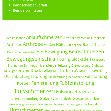
Bandscheibenvorfall
Beindeformitäten
Anlaufschmerzen
Achillessehne
Arterielle Verschlusskrankheit
Arthrose
Arthritis
Außen Hüfte
Bandscheibe
Ballenzehe
Beinschmerzen
Bei Bewegung
Bandscheibenvorfall
Bewegungseinschränkung
Blockade
Bluterguss
Bänderverletzung
Brennende Schmerzen
Chirotherapie
Diabetes
Druckstellen
Druckstellen Fuß
Druckumverteilung
Druckgefühl Leiste
Fehlhaltung
Durchblutungsstörung
Einklemmung Ischiasnerv
Fußfehlstellung
Fehlstellung
Körper
Fußschmerzen
Fußwurzel
Gefäßkrankheit
Gelenkverschleiß
Gesamtes Bein
Gelenkentzündung
Großzehschiefstand
Hallux valgus
Großzehengrundgelenk
Hallux rigidus
Hüftschmerzen
Hühneraugen
Instabilität Fuß
Ischiasnerv