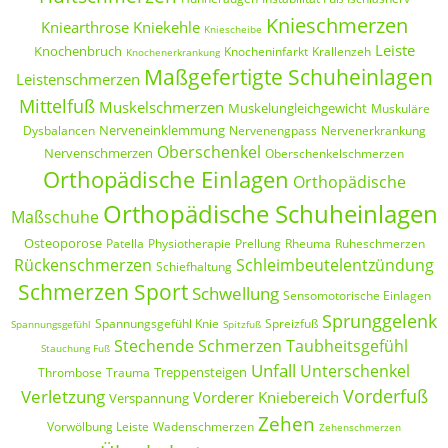
Knieschmerzen
Kniearthrose
Kniekehle
Kniescheibe
Leiste
Knochenbruch
Knocheninfarkt
Krallenzeh
Knochenerkrankung
Maßgefertigte Schuheinlagen
Leistenschmerzen
Mittelfuß
Muskelschmerzen
Muskelungleichgewicht
Muskuläre
Nerveneinklemmung
Dysbalancen
Nervenengpass
Nervenerkrankung
Oberschenkel
Nervenschmerzen
Oberschenkelschmerzen
Orthopädische Einlagen
Orthopädische
Orthopädische Schuheinlagen
Maßschuhe
Osteoporose
Patella
Physiotherapie
Prellung
Rheuma
Ruheschmerzen
Rückenschmerzen
Schleimbeutelentzündung
Schiefhaltung
Schmerzen Sport
Schwellung
Sensomotorische Einlagen
Sprunggelenk
Spannungsgefühl Knie
Spreizfuß
Spannungsgefühl
Spitzfuß
Stechende Schmerzen
Taubheitsgefühl
Stauchung Fuß
Unfall
Unterschenkel
Treppensteigen
Thrombose
Trauma
Vorderfuß
Verletzung
Vorderer Kniebereich
Verspannung
Zehen
Vorwölbung Leiste
Wadenschmerzen
Zehenschmerzen