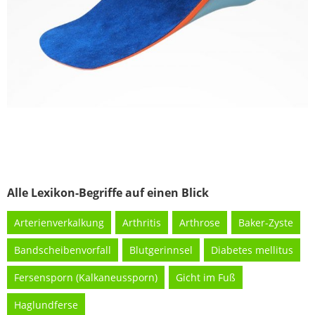
Alle Lexikon-Begriffe auf einen Blick
Arterienverkalkung
Arthritis
Arthrose
Baker-Zyste
Bandscheibenvorfall
Blutgerinnsel
Diabetes mellitus
Fersensporn (Kalkaneussporn)
Gicht im Fuß
Haglundferse