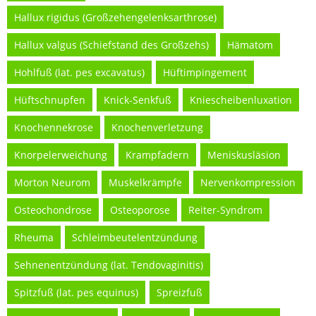
Hallux rigidus (Großzehengelenksarthrose)
Hallux valgus (Schiefstand des Großzehs)
Hämatom
Hohlfuß (lat. pes excavatus)
Hüftimpingement
Hüftschnupfen
Knick-Senkfuß
Kniescheibenluxation
Knochennekrose
Knochenverletzung
Knorpelerweichung
Krampfadern
Meniskusläsion
Morton Neurom
Muskelkrämpfe
Nervenkompression
Osteochondrose
Osteoporose
Reiter-Syndrom
Rheuma
Schleimbeutelentzündung
Sehnenentzündung (lat. Tendovaginitis)
Spitzfuß (lat. pes equinus)
Spreizfuß