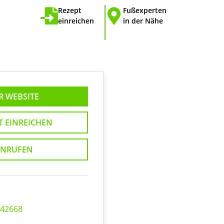
Rezept
Fußexperten
einreichen
in der Nähe
R WEBSITE
T EINREICHEN
NRUFEN
642668