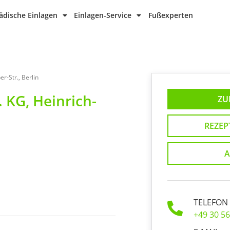
dische Einlagen
Einlagen-Service
Fußexperten
-Str., Berlin
 KG, Heinrich-
ZU
REZEP
A
TELEFON
+49 30 5