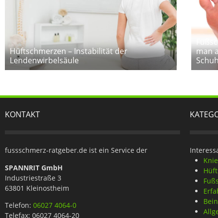
Fußsc
Hüftschmerzen – Instabilität der
man a
Lendenwirbelsäule
Schuh
KONTAKT
KATEG
fussschmerz-ratgeber.de ist ein Service der
Interess
Kni
SPANNRIT GmbH
Hüf
Industriestraße 3
Fuß
63801 Kleinostheim
Erfa
Bei
Telefon:
06027 4064-0
Allg
Telefax: 06027 4064-20