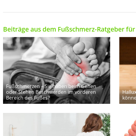
Beiträge aus dem Fußschmerz-Ratgeber für 
Fußschmerzen – Sie haben beim Gehen
oder Stehen Beschwerden im vorderen
Hallu
Bereich des Fußes?
könne