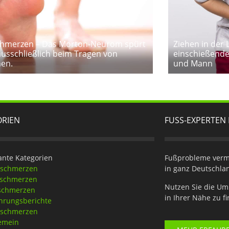
hmerzen – Das Morton-Neurom spürt
Ziehen in der 
usschließlich beim Tragen von
einschießende
en.
und Mann
ORIEN
FUSS-EXPERTEN 
ante Kategorien
Fußprobleme verme
eschmerzen
in ganz Deutschla
tschmerzen
Nutzen Sie die Um
schmerzen
in Ihrer Nähe zu f
hrungsberichte
nschmerzen
emein