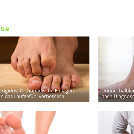
Sie
x rigidus: Orthopädische Einlagen
Dünne, halbla
n das Laufgefühl verbessern.
nach Diagnose