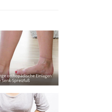
nge orthopädische Einlagen
 Senk-Spreizfuß