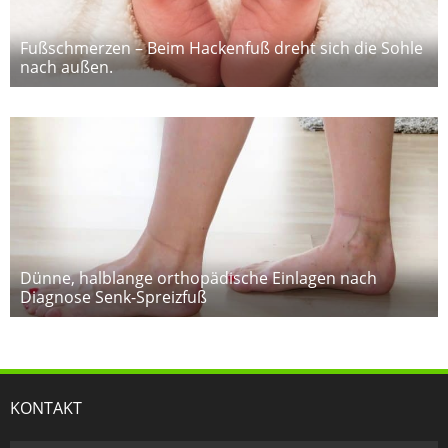
Fußschmerzen – Beim Hackenfuß dreht sich die Sohle
nach außen.
Dünne, halblange orthopädische Einlagen nach
Diagnose Senk-Spreizfuß
KONTAKT