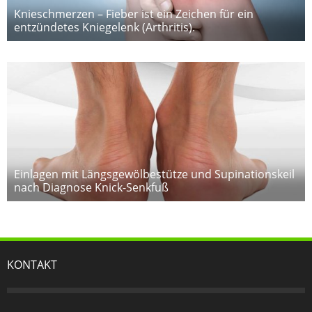
Knieschmerzen – Fieber ist ein Zeichen für ein
entzündetes Kniegelenk (Arthritis).
Einlagen mit Längsgewölbestütze und Supinationskeil
nach Diagnose Knick-Senkfuß
KONTAKT