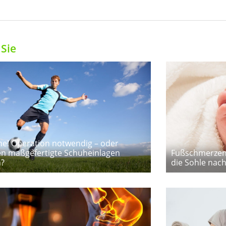
Sie
ne! Operation notwendig – oder
n maßgefertigte Schuheinlagen
Fußschmerzen 
n?
die Sohle nac