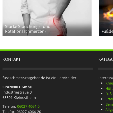
Starke Stauchungs- und
Rotationsschmerzen?
Fußde
KONTAKT
KATEG
fussschmerz-ratgeber.de ist ein Service der
Interess
Kni
SPANNRIT GmbH
Hüf
Industriestraße 3
Fuß
63801 Kleinostheim
Erfa
Bei
Telefon:
06027 4064-0
Allg
Telefax: 06027 4064-20