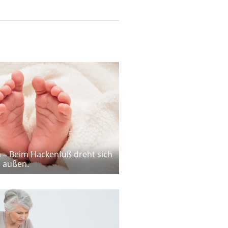
– Beim Hackenfuß dreht sich
h außen.