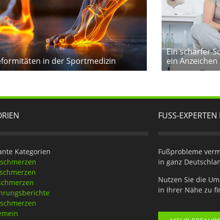
Ein scharfer 
formitäten in der Sportmedizin
ein Anzeichen 
ORIEN
FUSS-EXPERTEN 
ante Kategorien
Fußprobleme verme
eschmerzen
in ganz Deutschla
tschmerzen
Nutzen Sie die Um
schmerzen
in Ihrer Nähe zu f
hrungsberichte
nschmerzen
emein