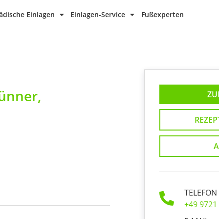
dische Einlagen
Einlagen-Service
Fußexperten
ünner,
ZU
REZEP
A
TELEFON
+49 9721