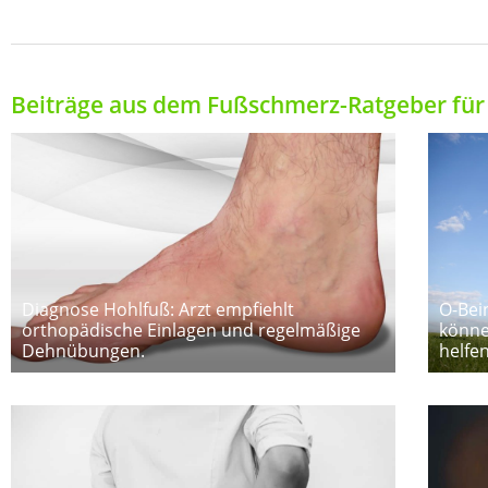
Beiträge aus dem Fußschmerz-Ratgeber für 
Diagnose Hohlfuß: Arzt empfiehlt
O-Bei
orthopädische Einlagen und regelmäßige
könne
Dehnübungen.
helfe