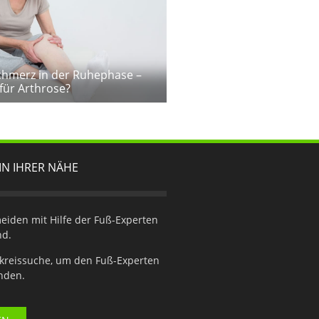
Schmerz in der Ruhephase –
für Arthrose?
IN IHRER NÄHE
iden mit Hilfe der Fuß-Experten
nd.
kreissuche, um den Fuß-Experten
inden.