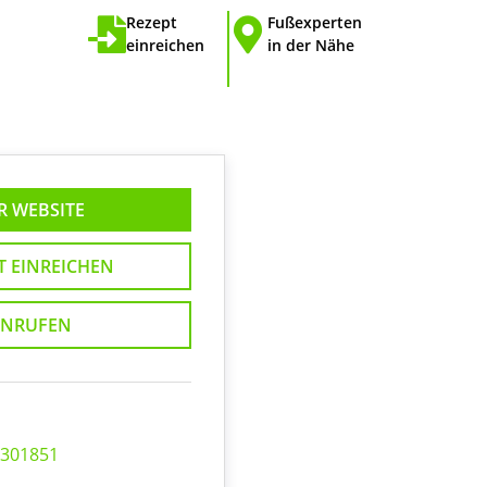
Rezept
Fußexperten
einreichen
in der Nähe
R WEBSITE
T EINREICHEN
NRUFEN
0301851