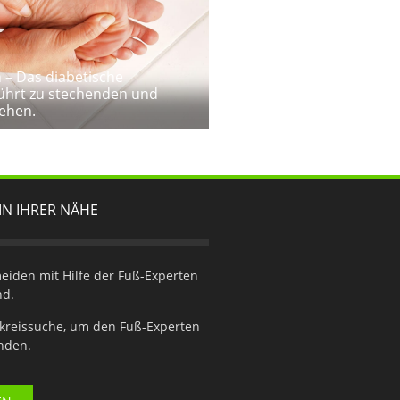
– Das diabetische
ührt zu stechenden und
ehen.
IN IHRER NÄHE
iden mit Hilfe der Fuß-Experten
nd.
kreissuche, um den Fuß-Experten
inden.