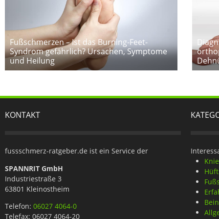
Fußschmerzen – Ist das Burning-Feet-
Diagn
Syndrom gefährlich? Ursachen, Symptome
ortho
und Heilung
Dehn
KONTAKT
KATEG
fussschmerz-ratgeber.de ist ein Service der
Interess
Kni
SPANNRIT GmbH
Hüf
Industriestraße 3
Fuß
63801 Kleinostheim
Erfa
Bei
Telefon:
06027 4064-0
Allg
Telefax: 06027 4064-20