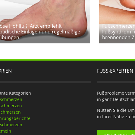
ose Hohlfuß: Arzt empfiehlt
Fußschmerzen 
pädische Einlagen und regelmäßige
Fußsyndrom f
übungen.
brennenden Z
ORIEN
FUSS-EXPERTEN 
ante Kategorien
Fußprobleme verme
eschmerzen
in ganz Deutschla
tschmerzen
Nutzen Sie die Um
schmerzen
in Ihrer Nähe zu f
hrungsberichte
nschmerzen
emein