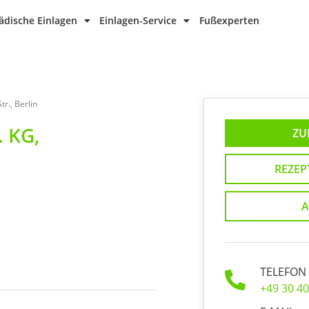
dische Einlagen
Einlagen-Service
Fußexperten
r., Berlin
 KG,
ZU
REZEP
A
TELEFON
+49 30 4