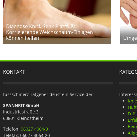
Diagnose Knick-Senk-Plattfuß:
Korrigierende Weichschaum-Einlagen
können helfen
Umgek
KONTAKT
KATEG
fussschmerz-ratgeber.de ist ein Service der
Interess
Kni
SPANNRIT GmbH
Hüf
Industriestraße 3
Fuß
63801 Kleinostheim
Erfa
Bei
Telefon:
06027 4064-0
Allg
Telefax: 06027 4064-20