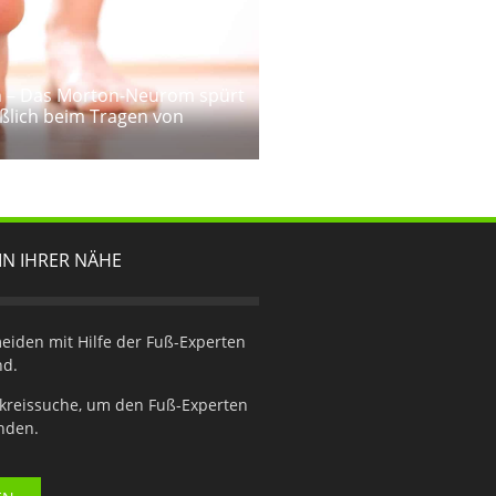
 – Das Morton-Neurom spürt
ßlich beim Tragen von
IN IHRER NÄHE
iden mit Hilfe der Fuß-Experten
nd.
kreissuche, um den Fuß-Experten
inden.