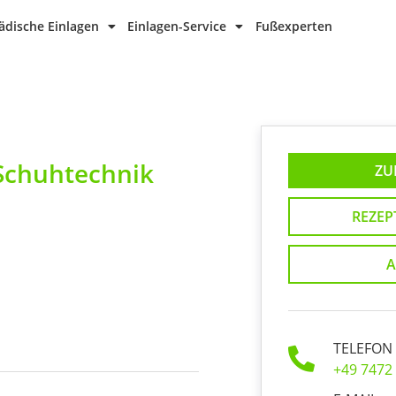
dische Einlagen
Einlagen-Service
Fußexperten
Schuhtechnik
ZU
REZEP
A
TELEFON
+49 7472