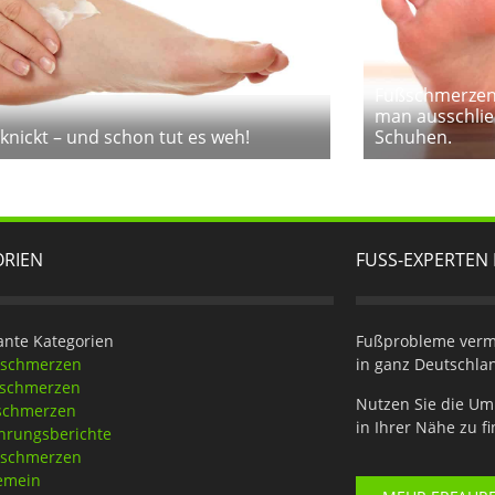
Fußschmerzen
man ausschlie
nickt – und schon tut es weh!
Schuhen.
ORIEN
FUSS-EXPERTEN 
ante Kategorien
Fußprobleme verme
eschmerzen
in ganz Deutschla
tschmerzen
Nutzen Sie die Um
schmerzen
in Ihrer Nähe zu f
hrungsberichte
nschmerzen
emein