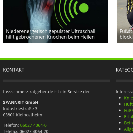
Niederenergetisch gepulster Ultraschall
Fußsc
hilft gebrochenen Knochen beim Heilen
blocki
KONTAKT
KATEG
fussschmerz-ratgeber.de ist ein Service der
Interess
Kni
SPANNRIT GmbH
Hüf
Industriestraße 3
Fuß
63801 Kleinostheim
Erfa
Bei
Telefon:
06027 4064-0
Allg
Telefax: 06027 4064-20