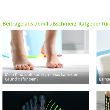
Beiträge aus dem Fußschmerz-Ratgeber für 
Mein Kind läuft komisch – was kann der
Grund dafür sein?
Beins