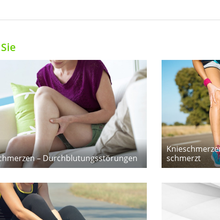
Sie
Knieschmerzen
chmerzen – Durchblutungsstörungen
schmerzt