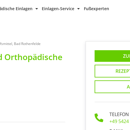
dische Einlagen
Einlagen-Service
Fußexperten
smittel, Bad Rothenfelde
 Orthopädische
ZU
REZEP
A
TELEFON
+49 5424