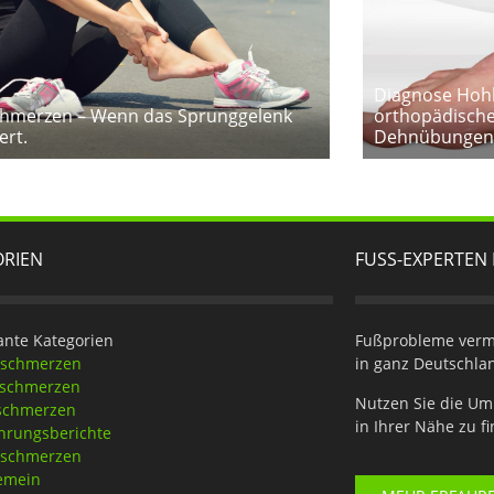
Diagnose Hohl
hmerzen – Wenn das Sprunggelenk
orthopädische
ert.
Dehnübungen
ORIEN
FUSS-EXPERTEN 
ante Kategorien
Fußprobleme verme
eschmerzen
in ganz Deutschla
tschmerzen
Nutzen Sie die Um
schmerzen
in Ihrer Nähe zu f
hrungsberichte
nschmerzen
emein