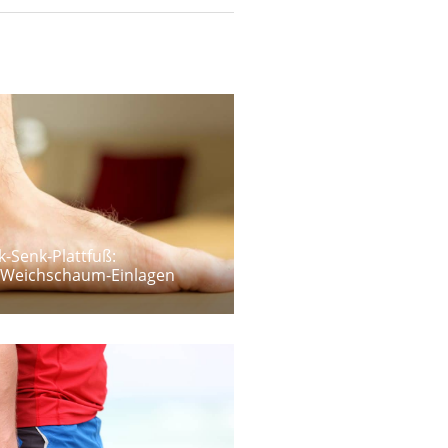
-Senk-Plattfuß:
 Weichschaum-Einlagen