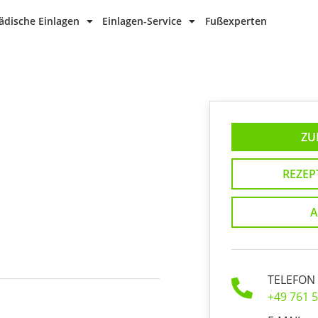
dische Einlagen
Einlagen-Service
Fußexperten
ZU
REZEP
A
TELEFON
+49 761 