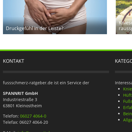
Knies
Druckgefühl in der Leiste?
rauss
KONTAKT
KATEG
fussschmerz-ratgeber.de ist ein Service der
Interess
Kni
SPANNRIT GmbH
Hüf
Industriestraße 3
Fuß
63801 Kleinostheim
Erfa
Bei
Telefon:
06027 4064-0
Allg
Telefax: 06027 4064-20