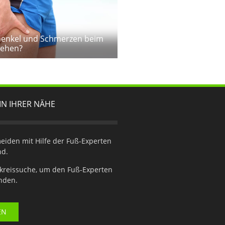
henkel und Schmerzen beim
tehen?
IN IHRER NÄHE
iden mit Hilfe der Fuß-Experten
nd.
kreissuche, um den Fuß-Experten
inden.
EN