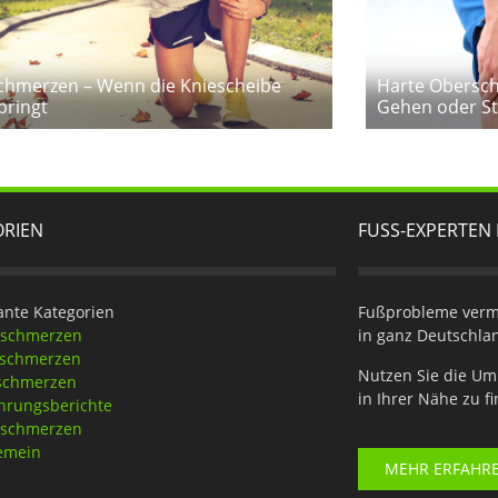
chmerzen – Wenn die Kniescheibe
Harte Obersc
pringt
Gehen oder S
ORIEN
FUSS-EXPERTEN 
ante Kategorien
Fußprobleme verme
eschmerzen
in ganz Deutschla
tschmerzen
Nutzen Sie die Um
schmerzen
in Ihrer Nähe zu f
hrungsberichte
nschmerzen
emein
MEHR ERFAHR