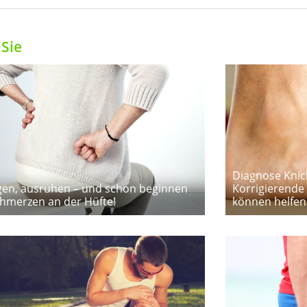
Sie
Diagnose Knick
gen, ausruhen – und schon beginnen
Korrigierende
chmerzen an der Hüfte!
können helfen