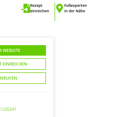
Rezept
Fußexperten
einreichen
in der Nähe
R WEBSITE
T EINREICHEN
NRUFEN
51220241