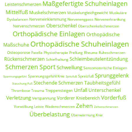
Maßgefertigte Schuheinlagen
Leistenschmerzen
Mittelfuß
Muskelschmerzen
Muskelungleichgewicht
Muskuläre
Nerveneinklemmung
Dysbalancen
Nervenengpass
Nervenerkrankung
Oberschenkel
Nervenschmerzen
Oberschenkelschmerzen
Orthopädische Einlagen
Orthopädische
Orthopädische Schuheinlagen
Maßschuhe
Osteoporose
Patella
Physiotherapie
Prellung
Rheuma
Ruheschmerzen
Rückenschmerzen
Schleimbeutelentzündung
Schiefhaltung
Schmerzen Sport
Schwellung
Sensomotorische Einlagen
Sprunggelenk
Spannungsgefühl Knie
Spreizfuß
Spannungsgefühl
Spitzfuß
Stechende Schmerzen
Taubheitsgefühl
Stauchung Fuß
Unfall
Unterschenkel
Treppensteigen
Thrombose
Trauma
Vorderfuß
Verletzung
Vorderer Kniebereich
Verspannung
Zehen
Vorwölbung Leiste
Wadenschmerzen
Zehenschmerzen
Überbelastung
Überwärmung Knie