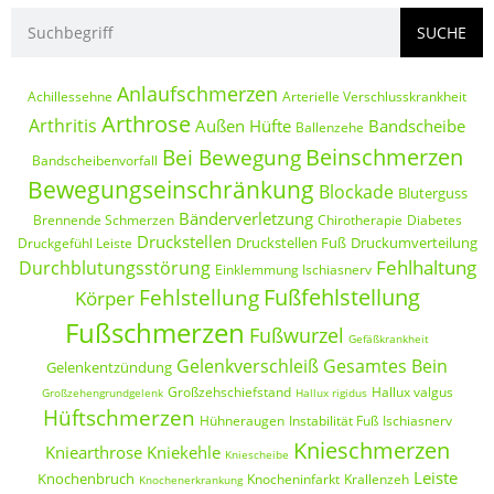
SUCHE
Anlaufschmerzen
Achillessehne
Arterielle Verschlusskrankheit
Arthrose
Arthritis
Außen Hüfte
Bandscheibe
Ballenzehe
Beinschmerzen
Bei Bewegung
Bandscheibenvorfall
Bewegungseinschränkung
Blockade
Bluterguss
Bänderverletzung
Brennende Schmerzen
Chirotherapie
Diabetes
Druckstellen
Druckstellen Fuß
Druckumverteilung
Druckgefühl Leiste
Fehlhaltung
Durchblutungsstörung
Einklemmung Ischiasnerv
Fußfehlstellung
Fehlstellung
Körper
Fußschmerzen
Fußwurzel
Gefäßkrankheit
Gelenkverschleiß
Gesamtes Bein
Gelenkentzündung
Großzehschiefstand
Hallux valgus
Großzehengrundgelenk
Hallux rigidus
Hüftschmerzen
Hühneraugen
Instabilität Fuß
Ischiasnerv
Knieschmerzen
Kniearthrose
Kniekehle
Kniescheibe
Leiste
Knochenbruch
Knocheninfarkt
Krallenzeh
Knochenerkrankung