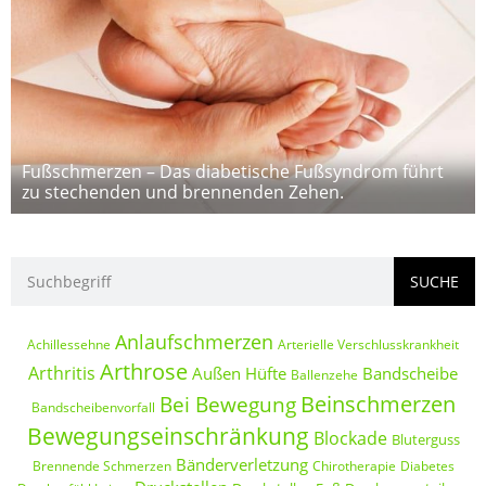
Fußschmerzen – Das diabetische Fußsyndrom führt
zu stechenden und brennenden Zehen.
SUCHE
Anlaufschmerzen
Achillessehne
Arterielle Verschlusskrankheit
Arthrose
Arthritis
Außen Hüfte
Bandscheibe
Ballenzehe
Beinschmerzen
Bei Bewegung
Bandscheibenvorfall
Bewegungseinschränkung
Blockade
Bluterguss
Bänderverletzung
Brennende Schmerzen
Chirotherapie
Diabetes