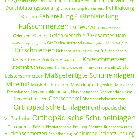
Druckstellen
Druckstellen Fuß
Druckumverteilung
Druckgefühl Leiste
Fehlhaltung
Durchblutungsstörung
Einklemmung Ischiasnerv
Fußfehlstellung
Fehlstellung
Körper
Fußschmerzen
Fußwurzel
Gefäßkrankheit
Gelenkverschleiß
Gesamtes Bein
Gelenkentzündung
Großzehschiefstand
Hallux valgus
Großzehengrundgelenk
Hallux rigidus
Hüftschmerzen
Hühneraugen
Instabilität Fuß
Ischiasnerv
Knieschmerzen
Kniearthrose
Kniekehle
Kniescheibe
Leiste
Knochenbruch
Knocheninfarkt
Krallenzeh
Knochenerkrankung
Maßgefertigte Schuheinlagen
Leistenschmerzen
Mittelfuß
Muskelschmerzen
Muskelungleichgewicht
Muskuläre
Nerveneinklemmung
Dysbalancen
Nervenengpass
Nervenerkrankung
Oberschenkel
Nervenschmerzen
Oberschenkelschmerzen
Orthopädische Einlagen
Orthopädische
Orthopädische Schuheinlagen
Maßschuhe
Osteoporose
Patella
Physiotherapie
Prellung
Rheuma
Ruheschmerzen
Rückenschmerzen
Schleimbeutelentzündung
Schiefhaltung