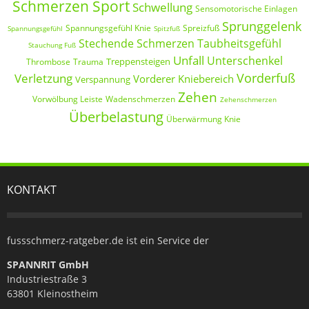
Schmerzen Sport
Schwellung
Sensomotorische Einlagen
Sprunggelenk
Spannungsgefühl Knie
Spreizfuß
Spannungsgefühl
Spitzfuß
Stechende Schmerzen
Taubheitsgefühl
Stauchung Fuß
Unfall
Unterschenkel
Treppensteigen
Thrombose
Trauma
Vorderfuß
Verletzung
Vorderer Kniebereich
Verspannung
Zehen
Vorwölbung Leiste
Wadenschmerzen
Zehenschmerzen
Überbelastung
Überwärmung Knie
KONTAKT
fussschmerz-ratgeber.de ist ein Service der
SPANNRIT GmbH
Industriestraße 3
63801 Kleinostheim