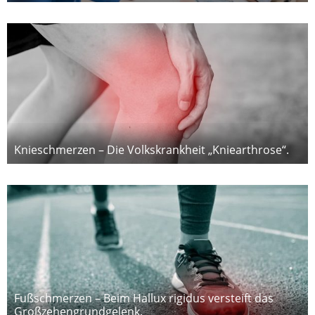
Knieschmerzen – Die Volkskrankheit „Kniearthrose“.
Fußschmerzen – Beim Hallux rigidus versteift das
Großzehengrundgelenk.