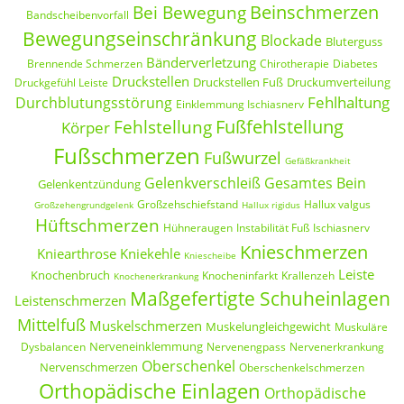
Beinschmerzen
Bei Bewegung
Bandscheibenvorfall
Bewegungseinschränkung
Blockade
Bluterguss
Bänderverletzung
Brennende Schmerzen
Chirotherapie
Diabetes
Druckstellen
Druckstellen Fuß
Druckumverteilung
Druckgefühl Leiste
Fehlhaltung
Durchblutungsstörung
Einklemmung Ischiasnerv
Fußfehlstellung
Fehlstellung
Körper
Fußschmerzen
Fußwurzel
Gefäßkrankheit
Gelenkverschleiß
Gesamtes Bein
Gelenkentzündung
Großzehschiefstand
Hallux valgus
Großzehengrundgelenk
Hallux rigidus
Hüftschmerzen
Hühneraugen
Instabilität Fuß
Ischiasnerv
Knieschmerzen
Kniearthrose
Kniekehle
Kniescheibe
Leiste
Knochenbruch
Knocheninfarkt
Krallenzeh
Knochenerkrankung
Maßgefertigte Schuheinlagen
Leistenschmerzen
Mittelfuß
Muskelschmerzen
Muskelungleichgewicht
Muskuläre
Nerveneinklemmung
Dysbalancen
Nervenengpass
Nervenerkrankung
Oberschenkel
Nervenschmerzen
Oberschenkelschmerzen
Orthopädische Einlagen
Orthopädische