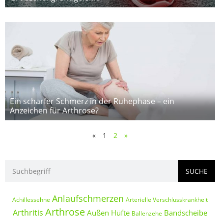
Ein scharfer Schmerz in der Ruhephase – ein
Anzeichen für Arthrose?
«
1
2
»
SUCHE
Anlaufschmerzen
Achillessehne
Arterielle Verschlusskrankheit
Arthrose
Arthritis
Außen Hüfte
Bandscheibe
Ballenzehe