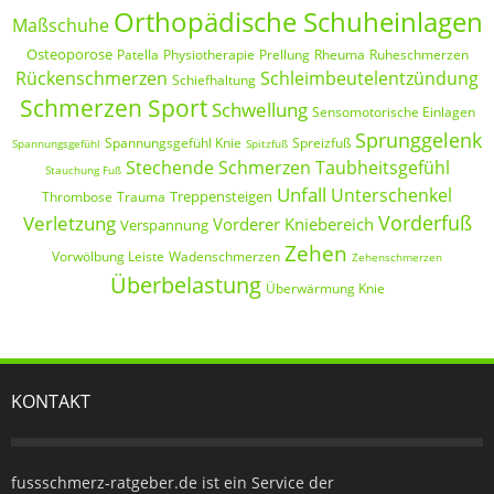
Orthopädische Schuheinlagen
Maßschuhe
Osteoporose
Patella
Physiotherapie
Prellung
Rheuma
Ruheschmerzen
Rückenschmerzen
Schleimbeutelentzündung
Schiefhaltung
Schmerzen Sport
Schwellung
Sensomotorische Einlagen
Sprunggelenk
Spannungsgefühl Knie
Spreizfuß
Spannungsgefühl
Spitzfuß
Stechende Schmerzen
Taubheitsgefühl
Stauchung Fuß
Unfall
Unterschenkel
Treppensteigen
Thrombose
Trauma
Vorderfuß
Verletzung
Vorderer Kniebereich
Verspannung
Zehen
Vorwölbung Leiste
Wadenschmerzen
Zehenschmerzen
Überbelastung
Überwärmung Knie
KONTAKT
fussschmerz-ratgeber.de ist ein Service der