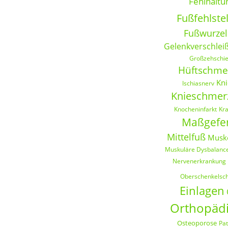
Fehlhaltu
Fußfehlste
Fußwurzel
Gelenkverschlei
Großzehschie
Hüftschme
Kni
Ischiasnerv
Knieschmer
Knocheninfarkt
Kr
Maßgefer
Mittelfuß
Musk
Muskuläre Dysbalanc
Nervenerkrankung
Oberschenkelsc
Einlagen
Orthopädi
Osteoporose
Pat