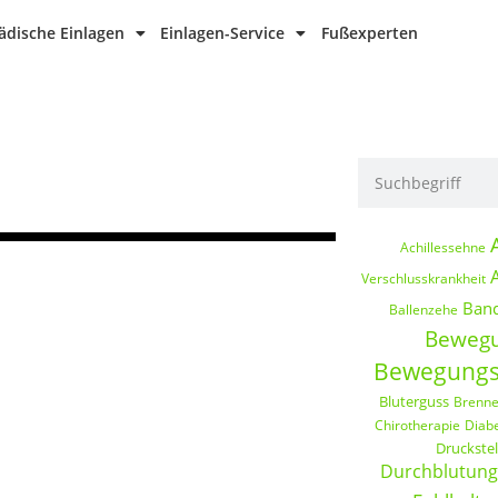
dische Einlagen
Einlagen-Service
Fußexperten
Achillessehne
A
Verschlusskrankheit
Band
Ballenzehe
Beweg
Bewegungs
Bluterguss
Brenn
Chirotherapie
Diab
Druckste
Durchblutung