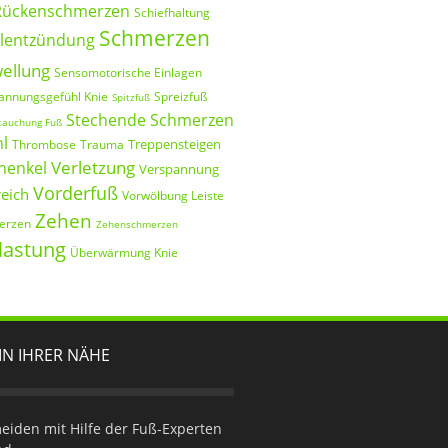
Rückenschmerzen
Schiefhaltung
Schmerzen
elentzündung
ellung
Sensomotorische Einlagen
annungsgefühl Knie
Spreizfuß
Spitzfuß
Stechende Schmerzen
tauchung Fuß
hl
Treppensteigen
Thrombose
Trauma
Verletzung
henkel
Verspannung
Vorderfuß
reich
Vorwölbung Leiste
Zehen
erzen
Zehenschmerzen
lastung
Überwärmung Knie
IN IHRER NÄHE
iden mit Hilfe der Fuß-Experten