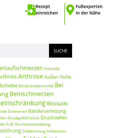
Rezept
Fußexperten
einreichen
in der Nähe
SUCHE
Anlaufschmerzen
Arterielle
Arthrose
rthritis
Außen Hüfte
Bei
scheibe
Bandscheibenvorfall
Beinschmerzen
ung
einschränkung
Blockade
Bänderverletzung
ende Schmerzen
Druckstellen
etes
Druckgefühl Leiste
llen Fuß
Druckumverteilung
sstörung
Einklemmung Ischiasnerv