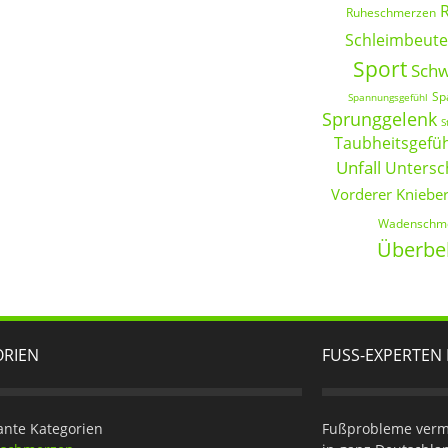
Ruheschmerzen
Schleimbeut
Sport
Schw
Sp
Spannungsgefühl
Sprunggelenk
S
Taubheitsgefü
Unfall
Untersc
Vorderer Kniebe
Wadenschm
Überbe
ORIEN
FUSS-EXPERTEN 
ante Kategorien
Fußprobleme verme