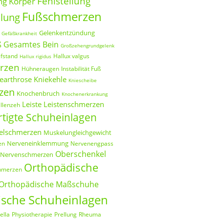
Fehlstellung
ng Körper
Fußschmerzen
llung
Gelenkentzündung
Gefäßkrankheit
ß
Gesamtes Bein
Großzehengrundgelenk
fstand
Hallux valgus
Hallux rigidus
rzen
Hühneraugen
Instabilität Fuß
earthrose
Kniekehle
Kniescheibe
zen
Knochenbruch
Knochenerkrankung
Leiste
Leistenschmerzen
allenzeh
tigte Schuheinlagen
elschmerzen
Muskelungleichgewicht
Nerveneinklemmung
en
Nervenengpass
Oberschenkel
Nervenschmerzen
Orthopädische
hmerzen
Orthopädische Maßschuhe
sche Schuheinlagen
ella
Physiotherapie
Prellung
Rheuma