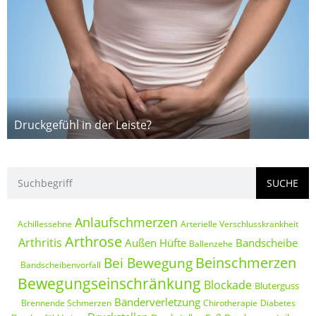
Druckgefühl in der Leiste?
SUCHE
Anlaufschmerzen
Achillessehne
Arterielle Verschlusskrankheit
Arthrose
Arthritis
Außen Hüfte
Bandscheibe
Ballenzehe
Beinschmerzen
Bei Bewegung
Bandscheibenvorfall
Bewegungseinschränkung
Blockade
Bluterguss
Bänderverletzung
Brennende Schmerzen
Chirotherapie
Diabetes