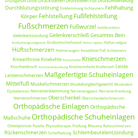
Druckstellen
Druckstellen Fuß
Druckumverteilung
Druckgefühl Leiste
Fehlhaltung
Durchblutungsstörung
Einklemmung Ischiasnerv
Fußfehlstellung
Fehlstellung
Körper
Fußschmerzen
Fußwurzel
Gefäßkrankheit
Gelenkverschleiß
Gesamtes Bein
Gelenkentzündung
Großzehschiefstand
Hallux valgus
Großzehengrundgelenk
Hallux rigidus
Hüftschmerzen
Hühneraugen
Instabilität Fuß
Ischiasnerv
Knieschmerzen
Kniearthrose
Kniekehle
Kniescheibe
Leiste
Knochenbruch
Knocheninfarkt
Krallenzeh
Knochenerkrankung
Maßgefertigte Schuheinlagen
Leistenschmerzen
Mittelfuß
Muskelschmerzen
Muskelungleichgewicht
Muskuläre
Nerveneinklemmung
Dysbalancen
Nervenengpass
Nervenerkrankung
Oberschenkel
Nervenschmerzen
Oberschenkelschmerzen
Orthopädische Einlagen
Orthopädische
Orthopädische Schuheinlagen
Maßschuhe
Osteoporose
Patella
Physiotherapie
Prellung
Rheuma
Ruheschmerzen
Rückenschmerzen
Schleimbeutelentzündung
Schiefhaltung