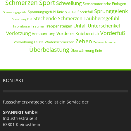
Schmerzen Sport
Schwellung
Sensomotorische Einlagen
Sprunggelenk
Spannungsgefühl Knie
Spreizfuß
Spannungsgefühl
Spitzfuß
Stechende Schmerzen
Taubheitsgefühl
Stauchung Fuß
Unfall
Unterschenkel
Treppensteigen
Thrombose
Trauma
Vorderfuß
Verletzung
Vorderer Kniebereich
Verspannung
Zehen
Vorwölbung Leiste
Wadenschmerzen
Zehenschmerzen
Überbelastung
Überwärmung Knie
KONTAKT
fussschmerz-ratgeber.de ist ein Service der
SPANNRIT GmbH
Industriestraße 3
63801 Kleinostheim