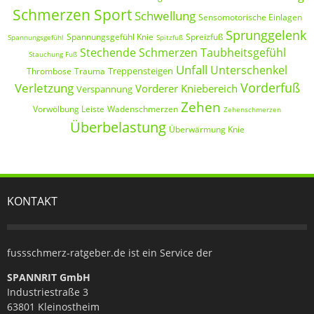
Schmerzen Sport
Schwellung
Sensomotorische Einlagen
Sprunggelenk
Spannungsgefühl Knie
Spreizfuß
Spannungsgefühl
Spitzfuß
Stechende Schmerzen
Taubheitsgefühl
Stauchung Fuß
Unfall
Unterschenkel
Treppensteigen
Thrombose
Trauma
Vorderfuß
Verletzung
Vorderer Kniebereich
Verspannung
Zehen
Vorwölbung Leiste
Wadenschmerzen
Zehenschmerzen
Überbelastung
Überwärmung Knie
KONTAKT
fussschmerz-ratgeber.de ist ein Service der
SPANNRIT GmbH
Industriestraße 3
63801 Kleinostheim