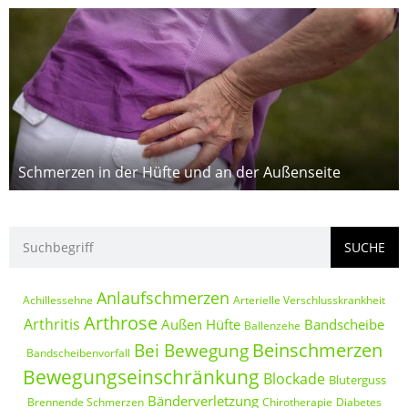
Schmerzen in der Hüfte und an der Außenseite
SUCHE
Anlaufschmerzen
Achillessehne
Arterielle Verschlusskrankheit
Arthrose
Arthritis
Außen Hüfte
Bandscheibe
Ballenzehe
Beinschmerzen
Bei Bewegung
Bandscheibenvorfall
Bewegungseinschränkung
Blockade
Bluterguss
Bänderverletzung
Brennende Schmerzen
Chirotherapie
Diabetes