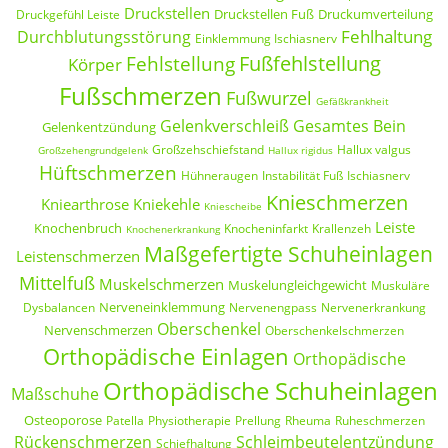
Druckstellen
Druckstellen Fuß
Druckumverteilung
Druckgefühl Leiste
Fehlhaltung
Durchblutungsstörung
Einklemmung Ischiasnerv
Fußfehlstellung
Fehlstellung
Körper
Fußschmerzen
Fußwurzel
Gefäßkrankheit
Gelenkverschleiß
Gesamtes Bein
Gelenkentzündung
Großzehschiefstand
Hallux valgus
Großzehengrundgelenk
Hallux rigidus
Hüftschmerzen
Hühneraugen
Instabilität Fuß
Ischiasnerv
Knieschmerzen
Kniearthrose
Kniekehle
Kniescheibe
Leiste
Knochenbruch
Knocheninfarkt
Krallenzeh
Knochenerkrankung
Maßgefertigte Schuheinlagen
Leistenschmerzen
Mittelfuß
Muskelschmerzen
Muskelungleichgewicht
Muskuläre
Nerveneinklemmung
Dysbalancen
Nervenengpass
Nervenerkrankung
Oberschenkel
Nervenschmerzen
Oberschenkelschmerzen
Orthopädische Einlagen
Orthopädische
Orthopädische Schuheinlagen
Maßschuhe
Osteoporose
Patella
Physiotherapie
Prellung
Rheuma
Ruheschmerzen
Rückenschmerzen
Schleimbeutelentzündung
Schiefhaltung