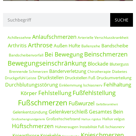
SUCHE
Anlaufschmerzen
Achillessehne
Arterielle Verschlusskrankheit
Arthrose
Arthritis
Außen Hüfte
Bandscheibe
Ballenzehe
Beinschmerzen
Bei Bewegung
Bandscheibenvorfall
Bewegungseinschränkung
Blockade
Bluterguss
Bänderverletzung
Brennende Schmerzen
Chirotherapie
Diabetes
Druckstellen
Druckstellen Fuß
Druckumverteilung
Druckgefühl Leiste
Fehlhaltung
Durchblutungsstörung
Einklemmung Ischiasnerv
Fußfehlstellung
Fehlstellung
Körper
Fußschmerzen
Fußwurzel
Gefäßkrankheit
Gelenkverschleiß
Gesamtes Bein
Gelenkentzündung
Großzehschiefstand
Hallux valgus
Großzehengrundgelenk
Hallux rigidus
Hüftschmerzen
Hühneraugen
Instabilität Fuß
Ischiasnerv
Knieschmerzen
Kniearthrose
Kniekehle