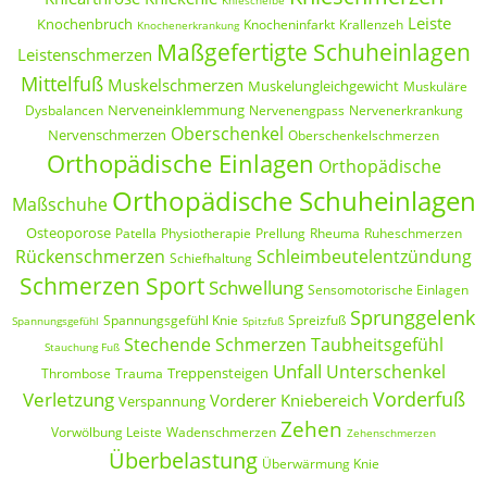
Kniescheibe
Leiste
Knochenbruch
Knocheninfarkt
Krallenzeh
Knochenerkrankung
Maßgefertigte Schuheinlagen
Leistenschmerzen
Mittelfuß
Muskelschmerzen
Muskelungleichgewicht
Muskuläre
Nerveneinklemmung
Dysbalancen
Nervenengpass
Nervenerkrankung
Oberschenkel
Nervenschmerzen
Oberschenkelschmerzen
Orthopädische Einlagen
Orthopädische
Orthopädische Schuheinlagen
Maßschuhe
Osteoporose
Patella
Physiotherapie
Prellung
Rheuma
Ruheschmerzen
Rückenschmerzen
Schleimbeutelentzündung
Schiefhaltung
Schmerzen Sport
Schwellung
Sensomotorische Einlagen
Sprunggelenk
Spannungsgefühl Knie
Spreizfuß
Spannungsgefühl
Spitzfuß
Stechende Schmerzen
Taubheitsgefühl
Stauchung Fuß
Unfall
Unterschenkel
Treppensteigen
Thrombose
Trauma
Vorderfuß
Verletzung
Vorderer Kniebereich
Verspannung
Zehen
Vorwölbung Leiste
Wadenschmerzen
Zehenschmerzen
Überbelastung
Überwärmung Knie