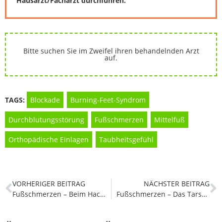
Hausarzt/Facharzt durchführen.
Bitte suchen Sie im Zweifel ihren behandelnden Arzt
auf.
TAGS:
Blockade
,
Burning-Feet-Syndrom
,
Durchblutungsstörung
,
Fußschmerzen
,
Mittelfuß
,
Orthopädische Einlagen
,
Taubheitsgefühl
VORHERIGER BEITRAG
NÄCHSTER BEITRAG
Fußschmerzen – Beim Hackenfuß dreht sich die Sohle nach außen.
Fußschmerzen – Das Tarsaltunnelsyndrom: Ursachen, Symptome und Behandlung