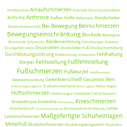
Anlaufschmerzen
Achillessehne
Arterielle Verschlusskrankheit
Arthrose
Arthritis
Außen Hüfte
Bandscheibe
Ballenzehe
Beinschmerzen
Bei Bewegung
Bandscheibenvorfall
Bewegungseinschränkung
Blockade
Bluterguss
Bänderverletzung
Brennende Schmerzen
Chirotherapie
Diabetes
Druckstellen
Druckstellen Fuß
Druckumverteilung
Druckgefühl Leiste
Fehlhaltung
Durchblutungsstörung
Einklemmung Ischiasnerv
Fußfehlstellung
Fehlstellung
Körper
Fußschmerzen
Fußwurzel
Gefäßkrankheit
Gelenkverschleiß
Gesamtes Bein
Gelenkentzündung
Großzehschiefstand
Hallux valgus
Großzehengrundgelenk
Hallux rigidus
Hüftschmerzen
Hühneraugen
Instabilität Fuß
Ischiasnerv
Knieschmerzen
Kniearthrose
Kniekehle
Kniescheibe
Leiste
Knochenbruch
Knocheninfarkt
Krallenzeh
Knochenerkrankung
Maßgefertigte Schuheinlagen
Leistenschmerzen
Mittelfuß
Muskelschmerzen
Muskelungleichgewicht
Muskuläre