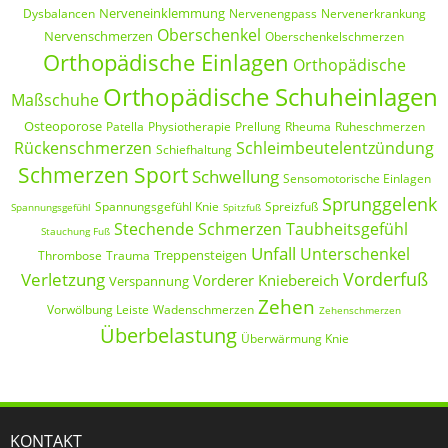
Nerveneinklemmung
Dysbalancen
Nervenengpass
Nervenerkrankung
Oberschenkel
Nervenschmerzen
Oberschenkelschmerzen
Orthopädische Einlagen
Orthopädische
Orthopädische Schuheinlagen
Maßschuhe
Osteoporose
Patella
Physiotherapie
Prellung
Rheuma
Ruheschmerzen
Rückenschmerzen
Schleimbeutelentzündung
Schiefhaltung
Schmerzen Sport
Schwellung
Sensomotorische Einlagen
Sprunggelenk
Spannungsgefühl Knie
Spreizfuß
Spannungsgefühl
Spitzfuß
Stechende Schmerzen
Taubheitsgefühl
Stauchung Fuß
Unfall
Unterschenkel
Treppensteigen
Thrombose
Trauma
Vorderfuß
Verletzung
Vorderer Kniebereich
Verspannung
Zehen
Vorwölbung Leiste
Wadenschmerzen
Zehenschmerzen
Überbelastung
Überwärmung Knie
KONTAKT