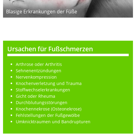
Blasige Erkrankungen der Füße
Ursachen für Fußschmerzen
Arthrose oder Arthritis
Sehnenentzündungen
Nervenkompression
Knochenverletzung und Trauma
Stoffwechselerkrankungen
Gicht oder Rheuma
Durchblutungsstörungen
Knochennekrose (Osteonekrose)
Fehlstellungen der Fußgewölbe
Umknicktraumen und Bandrupturen