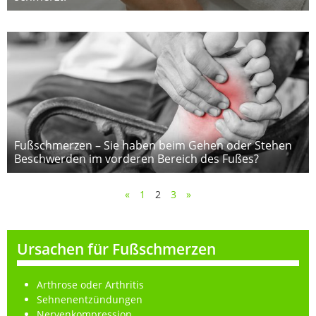
Fußschmerzen – Sie haben beim Gehen oder Stehen
Beschwerden im vorderen Bereich des Fußes?
«
1
2
3
»
Ursachen für Fußschmerzen
Arthrose oder Arthritis
Sehnenentzündungen
Nervenkompression