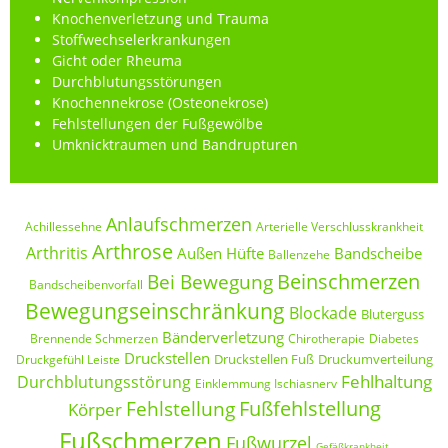
Knochenverletzung und Trauma
Stoffwechselerkrankungen
Gicht oder Rheuma
Durchblutungsstörungen
Knochennekrose (Osteonekrose)
Fehlstellungen der Fußgewölbe
Umknicktraumen und Bandrupturen
Anlaufschmerzen
Achillessehne
Arterielle Verschlusskrankheit
Arthrose
Arthritis
Außen Hüfte
Bandscheibe
Ballenzehe
Beinschmerzen
Bei Bewegung
Bandscheibenvorfall
Bewegungseinschränkung
Blockade
Bluterguss
Bänderverletzung
Brennende Schmerzen
Chirotherapie
Diabetes
Druckstellen
Druckstellen Fuß
Druckumverteilung
Druckgefühl Leiste
Fehlhaltung
Durchblutungsstörung
Einklemmung Ischiasnerv
Fußfehlstellung
Fehlstellung
Körper
Fußschmerzen
Fußwurzel
Gefäßkrankheit