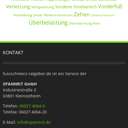
Vorderfuß
Verletzung
Vorderer Kniebereich
Verspannung
Zehen
Vorwölbung Leiste
Wadenschmerzen
Zehenschmerzen
Überbelastung
Überwärmung Knie
KONTAKT
fussschmerz-ratgeber.de ist ein Service der
SPANNRIT GmbH
Industriestraße 3
63801 Kleinostheim
Telefon:
06027 4064-0
Telefax: 06027 4064-20
E-Mail:
info@spannrit.de