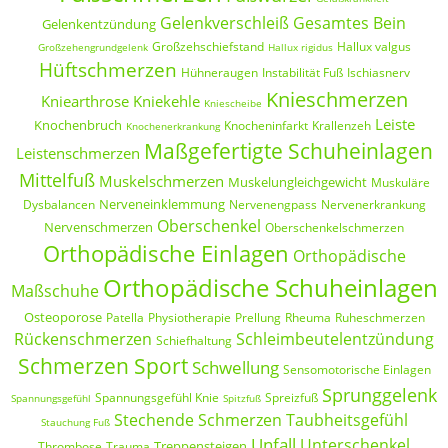
Gelenkverschleiß
Gesamtes Bein
Gelenkentzündung
Großzehschiefstand
Hallux valgus
Großzehengrundgelenk
Hallux rigidus
Hüftschmerzen
Hühneraugen
Instabilität Fuß
Ischiasnerv
Knieschmerzen
Kniearthrose
Kniekehle
Kniescheibe
Leiste
Knochenbruch
Knocheninfarkt
Krallenzeh
Knochenerkrankung
Maßgefertigte Schuheinlagen
Leistenschmerzen
Mittelfuß
Muskelschmerzen
Muskelungleichgewicht
Muskuläre
Nerveneinklemmung
Dysbalancen
Nervenengpass
Nervenerkrankung
Oberschenkel
Nervenschmerzen
Oberschenkelschmerzen
Orthopädische Einlagen
Orthopädische
Orthopädische Schuheinlagen
Maßschuhe
Osteoporose
Patella
Physiotherapie
Prellung
Rheuma
Ruheschmerzen
Rückenschmerzen
Schleimbeutelentzündung
Schiefhaltung
Schmerzen Sport
Schwellung
Sensomotorische Einlagen
Sprunggelenk
Spannungsgefühl Knie
Spreizfuß
Spannungsgefühl
Spitzfuß
Stechende Schmerzen
Taubheitsgefühl
Stauchung Fuß
Unfall
Unterschenkel
Treppensteigen
Thrombose
Trauma