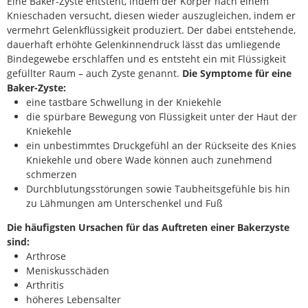
Eine Baker-Zyste entsteht, indem der Körper nach einem
Knieschaden versucht, diesen wieder auszugleichen, indem er
vermehrt Gelenkflüssigkeit produziert. Der dabei entstehende,
dauerhaft erhöhte Gelenkinnendruck lässt das umliegende
Bindegewebe erschlaffen und es entsteht ein mit Flüssigkeit
gefüllter Raum – auch Zyste genannt.
Die Symptome für eine
Baker-Zyste:
eine tastbare Schwellung in der Kniekehle
die spürbare Bewegung von Flüssigkeit unter der Haut der
Kniekehle
ein unbestimmtes Druckgefühl an der Rückseite des Knies
Kniekehle und obere Wade können auch zunehmend
schmerzen
Durchblutungsstörungen sowie Taubheitsgefühle bis hin
zu Lähmungen am Unterschenkel und Fuß
Die häufigsten Ursachen für das Auftreten einer Bakerzyste
sind:
Arthrose
Meniskusschäden
Arthritis
höheres Lebensalter