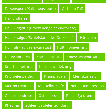
Fersensporn (Kalkaneussporn)
Gicht im Fuß
Haglundferse
Hallux rigidus (Großzehengelenksarthrose)
Hallux valgus (Schiefstand des Großzehs)
Hämatom
Hohlfuß (lat. pes excavatus)
Hüftimpingement
Hüftschnupfen
Knick-Senkfuß
Kniescheibenluxation
Knochennekrose
Knochenverletzung
Knorpelerweichung
Krampfadern
Meniskusläsion
Morton Neurom
Muskelkrämpfe
Nervenkompression
Osteochondrose
Osteoporose
Reiter-Syndrom
Rheuma
Schleimbeutelentzündung