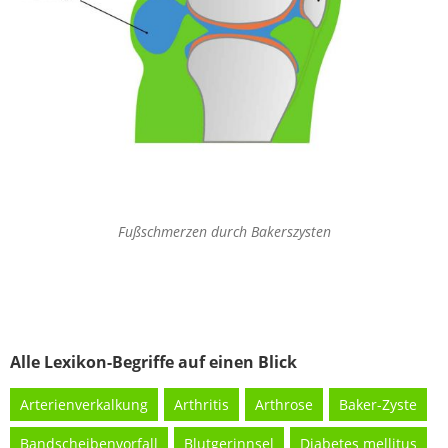
Fußschmerzen durch Bakerszysten
Alle Lexikon-Begriffe auf einen Blick
Arterienverkalkung
Arthritis
Arthrose
Baker-Zyste
Bandscheibenvorfall
Blutgerinnsel
Diabetes mellitus