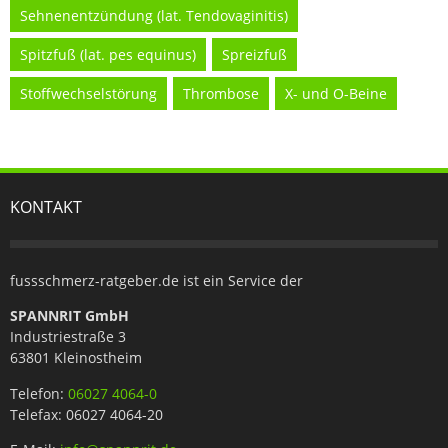
Sehnenentzündung (lat. Tendovaginitis)
Spitzfuß (lat. pes equinus)
Spreizfuß
Stoffwechselstörung
Thrombose
X- und O-Beine
KONTAKT
fussschmerz-ratgeber.de ist ein Service der
SPANNRIT GmbH
Industriestraße 3
63801 Kleinostheim
Telefon:
06027 4064-0
Telefax: 06027 4064-20