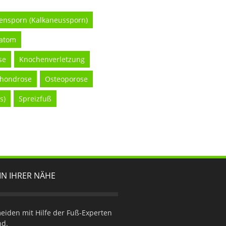
ensporn (Kalkaneussporn)
atom
se
Knochenverletzung
chondrose
Osteoporose
s)
Spreizfuß
IN IHRER NÄHE
iden mit Hilfe der Fuß-Experten
nd.