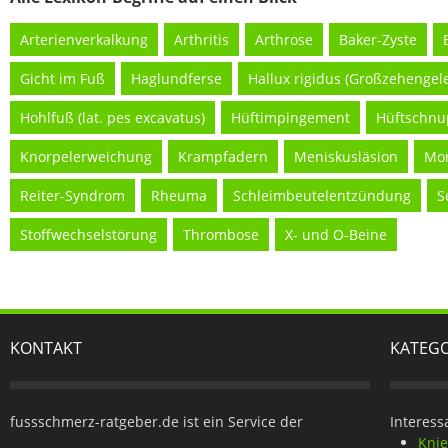
Arterienverkalkung
Arthritis
Arthrose
Baker-Zyste
Gicht im Fuß
Haglundferse
Hallux rigidus (Großzehengel
Hohlfuß (lat. pes excavatus)
Hüftimpingement
Hüftschnu
Knorpelerweichung
Krampfadern
Meniskusläsion
Mo
Reiter-Syndrom
Rheuma
Schleimbeutelentzündung
S
Stoffwechselstörung
Thrombose
X- und O-Beine
KONTAKT
KATEG
fussschmerz-ratgeber.de ist ein Service der
Interess
Kni