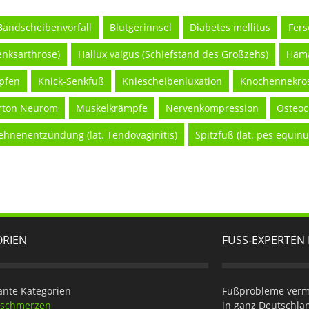
Bandscheibenvorfall
Blutgerinnsel
Diabetes mellitus
Fers
enksarthrose)
Hallux valgus (Schiefstand des Großzehs)
Häm
pfen
Knick-Senkfuß
Kniescheibenluxation
Knochennekro
rton Neurom
Muskelkrämpfe
Nervenkompression
Osteo
ehnenentzündung (lat. Tendovaginitis)
Spitzfuß (lat. pes equinu
ORIEN
FUSS-EXPERTEN 
ante Kategorien
Fußprobleme verme
eschmerzen
in ganz Deutschla