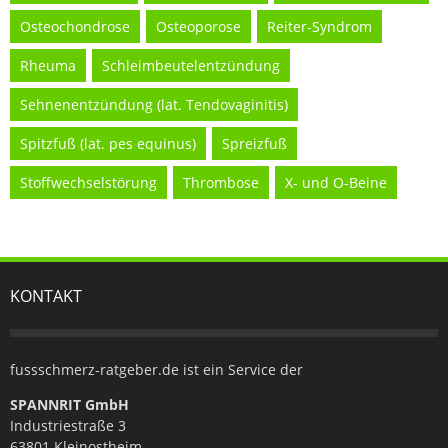
Osteochondrose
Osteoporose
Reiter-Syndrom
Rheuma
Schleimbeutelentzündung
Sehnenentzündung (lat. Tendovaginitis)
Spitzfuß (lat. pes equinus)
Spreizfuß
Stoffwechselstörung
Thrombose
X- und O-Beine
KONTAKT
fussschmerz-ratgeber.de ist ein Service der
SPANNRIT GmbH
Industriestraße 3
63801 Kleinostheim