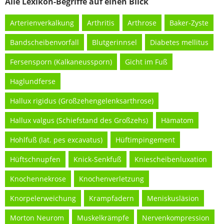
Alle Lexikon-Begriffe auf einen Blick
Arterienverkalkung
Arthritis
Arthrose
Baker-Zyste
Bandscheibenvorfall
Blutgerinnsel
Diabetes mellitus
Fersensporn (Kalkaneussporn)
Gicht im Fuß
Haglundferse
Hallux rigidus (Großzehengelenksarthrose)
Hallux valgus (Schiefstand des Großzehs)
Hämatom
Hohlfuß (lat. pes excavatus)
Hüftimpingement
Hüftschnupfen
Knick-Senkfuß
Kniescheibenluxation
Knochennekrose
Knochenverletzung
Knorpelerweichung
Krampfadern
Meniskusläsion
Morton Neurom
Muskelkrämpfe
Nervenkompression