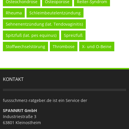
Osteochondrose
Osteoporose
Reiter-Syndrom
Rheuma
Schleimbeutelentzündung
Sehnenentzündung (lat. Tendovaginitis)
Spitzfuß (lat. pes equinus)
Spreizfuß
Stoffwechselstörung
Thrombose
X- und O-Beine
KONTAKT
fussschmerz-ratgeber.de ist ein Service der
SPANNRIT GmbH
Industriestraße 3
63801 Kleinostheim