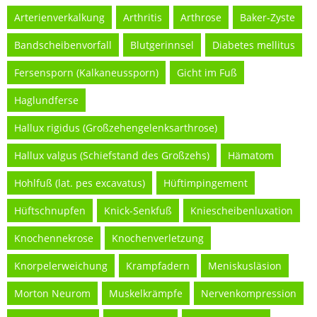
Arterienverkalkung
Arthritis
Arthrose
Baker-Zyste
Bandscheibenvorfall
Blutgerinnsel
Diabetes mellitus
Fersensporn (Kalkaneussporn)
Gicht im Fuß
Haglundferse
Hallux rigidus (Großzehengelenksarthrose)
Hallux valgus (Schiefstand des Großzehs)
Hämatom
Hohlfuß (lat. pes excavatus)
Hüftimpingement
Hüftschnupfen
Knick-Senkfuß
Kniescheibenluxation
Knochennekrose
Knochenverletzung
Knorpelerweichung
Krampfadern
Meniskusläsion
Morton Neurom
Muskelkrämpfe
Nervenkompression