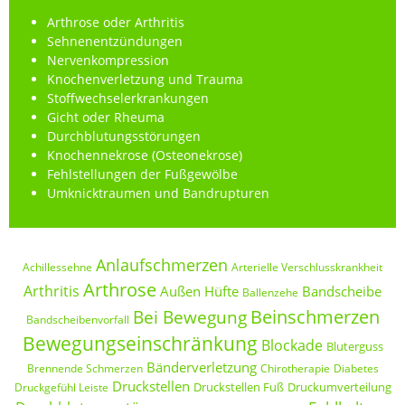
Arthrose oder Arthritis
Sehnenentzündungen
Nervenkompression
Knochenverletzung und Trauma
Stoffwechselerkrankungen
Gicht oder Rheuma
Durchblutungsstörungen
Knochennekrose (Osteonekrose)
Fehlstellungen der Fußgewölbe
Umknicktraumen und Bandrupturen
Anlaufschmerzen
Achillessehne
Arterielle Verschlusskrankheit
Arthrose
Arthritis
Außen Hüfte
Bandscheibe
Ballenzehe
Beinschmerzen
Bei Bewegung
Bandscheibenvorfall
Bewegungseinschränkung
Blockade
Bluterguss
Bänderverletzung
Brennende Schmerzen
Chirotherapie
Diabetes
Druckstellen
Druckstellen Fuß
Druckumverteilung
Druckgefühl Leiste