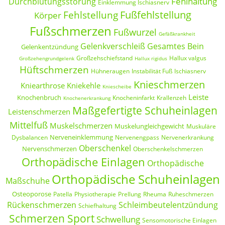
Fehlhaltung
Durchblutungsstörung
Einklemmung Ischiasnerv
Fußfehlstellung
Fehlstellung
Körper
Fußschmerzen
Fußwurzel
Gefäßkrankheit
Gelenkverschleiß
Gesamtes Bein
Gelenkentzündung
Großzehschiefstand
Hallux valgus
Großzehengrundgelenk
Hallux rigidus
Hüftschmerzen
Hühneraugen
Instabilität Fuß
Ischiasnerv
Knieschmerzen
Kniearthrose
Kniekehle
Kniescheibe
Leiste
Knochenbruch
Knocheninfarkt
Krallenzeh
Knochenerkrankung
Maßgefertigte Schuheinlagen
Leistenschmerzen
Mittelfuß
Muskelschmerzen
Muskelungleichgewicht
Muskuläre
Nerveneinklemmung
Dysbalancen
Nervenengpass
Nervenerkrankung
Oberschenkel
Nervenschmerzen
Oberschenkelschmerzen
Orthopädische Einlagen
Orthopädische
Orthopädische Schuheinlagen
Maßschuhe
Osteoporose
Patella
Physiotherapie
Prellung
Rheuma
Ruheschmerzen
Rückenschmerzen
Schleimbeutelentzündung
Schiefhaltung
Schmerzen Sport
Schwellung
Sensomotorische Einlagen