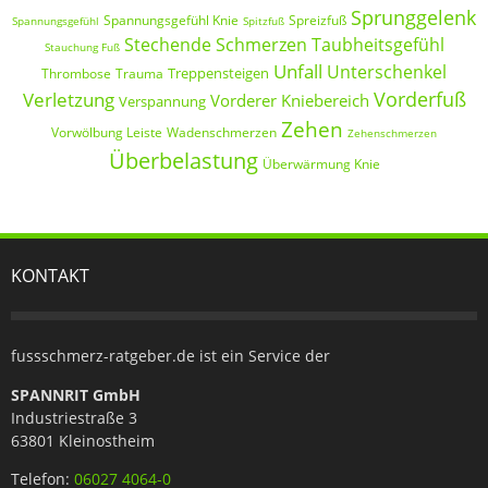
Sprunggelenk
Spannungsgefühl Knie
Spreizfuß
Spannungsgefühl
Spitzfuß
Stechende Schmerzen
Taubheitsgefühl
Stauchung Fuß
Unfall
Unterschenkel
Treppensteigen
Thrombose
Trauma
Vorderfuß
Verletzung
Vorderer Kniebereich
Verspannung
Zehen
Vorwölbung Leiste
Wadenschmerzen
Zehenschmerzen
Überbelastung
Überwärmung Knie
KONTAKT
fussschmerz-ratgeber.de ist ein Service der
SPANNRIT GmbH
Industriestraße 3
63801 Kleinostheim
Telefon:
06027 4064-0