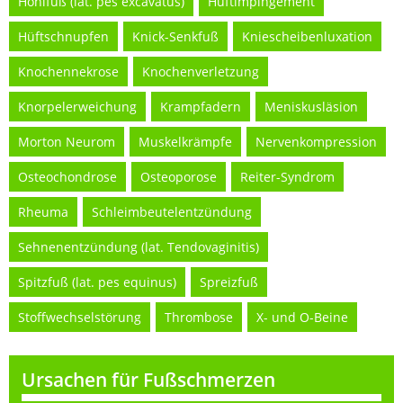
Hohlfuß (lat. pes excavatus)
Hüftimpingement
Hüftschnupfen
Knick-Senkfuß
Kniescheibenluxation
Knochennekrose
Knochenverletzung
Knorpelerweichung
Krampfadern
Meniskusläsion
Morton Neurom
Muskelkrämpfe
Nervenkompression
Osteochondrose
Osteoporose
Reiter-Syndrom
Rheuma
Schleimbeutelentzündung
Sehnenentzündung (lat. Tendovaginitis)
Spitzfuß (lat. pes equinus)
Spreizfuß
Stoffwechselstörung
Thrombose
X- und O-Beine
Ursachen für Fußschmerzen