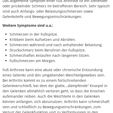
Das allgemeine Symptom einer Fuß Arthrose ist ein ziehender
oder prickelnder Schmerz im betroffenen Bereich. Sehr typisch
sind auch Anfangs- oder Belastungsschmerzen sowie
Gelenksteife und Bewegungseinschränkungen.
Weitere Symptome sind u.a.:
Schmerzen in der Fußspitze.
Kribbeln beim Aufsetzen und Abrollen.
Schmerzen während und nach anhaltender Belastung.
Druckschmerz beim Berühren der Fußspitze.
Schmerzhaftes Anlaufen nach längerem Sitzen.
Fußschmerzen am Morgen.
Fuß Arthrose kann eine akute oder chronische Entzündung
eines Gelenks und des umgebenden Weichteilgewebes sein.
Bei Arthritis kommt es zu einem fortschreitenden
Gelenkverschleiß, bei dem der glatte, „dämpfende“ Knorpel in
den Gelenken allmählich verloren geht, so dass die Knochen
aufeinander reiben. Auch die Weichteile in den Gelenken
können anfangen, sich abzunutzen. Arthritis kann schmerzhaft
sein und schließlich zu Bewegungseinschränkungen, zum
Verlust der Gelenkfunktion und zu Verformungen in den