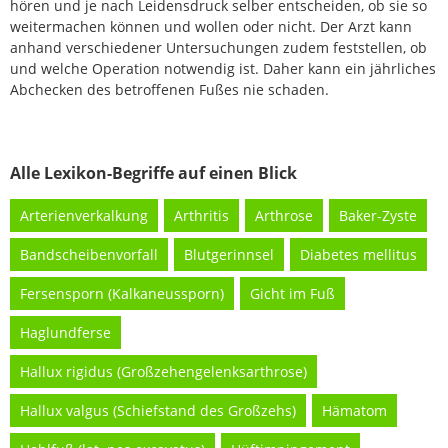
hören und je nach Leidensdruck selber entscheiden, ob sie so
weitermachen können und wollen oder nicht. Der Arzt kann
anhand verschiedener Untersuchungen zudem feststellen, ob
und welche Operation notwendig ist. Daher kann ein jährliches
Abchecken des betroffenen Fußes nie schaden.
Alle Lexikon-Begriffe auf einen Blick
Arterienverkalkung
Arthritis
Arthrose
Baker-Zyste
Bandscheibenvorfall
Blutgerinnsel
Diabetes mellitus
Fersensporn (Kalkaneussporn)
Gicht im Fuß
Haglundferse
Hallux rigidus (Großzehengelenksarthrose)
Hallux valgus (Schiefstand des Großzehs)
Hämatom