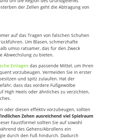
 rund um die Region des Grundgelenks
Absterben der Zellen geht die Abtragung von
mmer auf das Tragen von falschen Schuhen
rückführen. Um Blasen, schmerzhafte
alb umso ratsamer, das für den Zweck
e Abwechslung zu bieten.
sche Einlagen
das passende Mittel, um Ihren
uent vorzubeugen. Vermeiden Sie in erster
besitzen und spitz zulaufen. Hat der
efahr, dass das vordere Fußgewölbe
uf High Heels oder ähnliches zu verzichten,
aches.
 oder diesen effektiv vorzubeugen, sollten
indlichen Zehen ausreichend viel Spielraum
eser Faustformel sollten Sie auf sowohl
 während des Gehens/Abrollens ein
rgie durch den Fuß hindurch. Dadurch