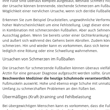
Ihre Füße sind überaus komplex aufgebaut, weshalb Schmerz nic
der Ursache können brennende, stechende Schmerzen am Fußball
Möglichkeit einer nervlichen Ursache, wenn sich der/die Fußballe
Erkennen Sie zum Beispiel Druckstellen, ungewöhnliche Verform
hoher Wahrscheinlichkeit um eine Fehlstellung. Liegt dieser e
in Kombination mit schmerzenden Fußballen. Aber auch Sehne
Ausschlag geben. Wenn Sie bereits unter einer Gichterkrankung 
und äußert sich während des Gehens beim Abrollen. Zudem kön
schmerzen. Hin und wieder kann es vorkommen, dass sich kein
lediglich eine Rötung oder eine Schwellung wahrnehmen.
Ursachen von Schmerzen im Fußballen
Die Ursachen für schmerzende Fußballen können überaus vielfält
Ärztin für eine genauer Diagnose aufgesucht werden sollte. Gru
Beschwerden Mediziner die heutige Schuhmode verantwortlich
Fußmuskeln auswirkt. Hohe und ebenso enge Schuhe mit unnatü
Umfang zu schmerzhaften Problemen an den Füßen bei.
Übermäßiges (Kraft-)training und Fehlbelastung
Bei übergewichtigen Menschen kann es vorkommen, dass die Fu