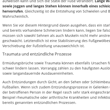
aufweisen kann und sich die Statik der Füße verändert.
Lange Wa
sowie Joggen und langes Stehen können innerhalb eines schle
hervorrufen
. Gleichzeitig ist die Entstehung von Schwielen und
Wahrscheinlich.
Wenn Sie vor diesem Hintergrund davon ausgehen, dass ein star
und bereits vorhandene Schmerzen lindern kann, liegen Sie falsch
müssen sich sowohl Sehnen als auch Muskeln nicht mehr anstre
geschwächt. Letztendlich ist eine Stabilisierung des Fußgewölbe
Verschiebung der Fußstellung unausweichlich ist.
Traumata und entzündliche Prozesse
Ermüdungsbrüche sowie Traumata können ebenfalls Ursachen für
schwer lindern lassen. Vorrangig zählen zu den häufigsten Auslö
sowie langandauernde Ausdauereinheiten.
Auch Entzündungen durch Gicht, an den Sehen oder Schleimbe
Fußballen. Wenn sich zudem Entzündungsprozesse in Gelenken 
der betroffenen Person in der Regel rasch sehr stark eingeschrä
Beispiel rheumatische oder arthritische Krankheiten und Infek
bereits genannten entzündlichen Prozessen.