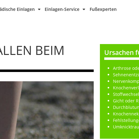
dische Einlagen
Einlagen-Service
Fußexperten
LEN BEIM A
Ursachen 
Arthrose ode
Sehnenentz
Nervenkomp
Knochenver
Stoffwechse
Gicht oder
Durchblutu
Knochennekr
Fehlstellun
Umknicktra