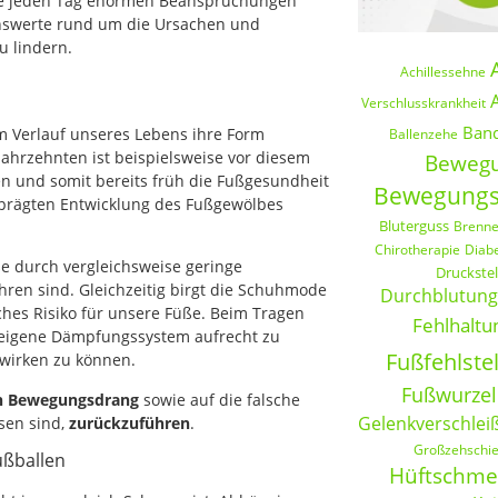
sie jeden Tag enormen Beanspruchungen
senswerte rund um die Ursachen und
u lindern.
Achillessehne
A
Verschlusskrankheit
Band
 Verlauf unseres Lebens ihre Form
Ballenzehe
 Jahrzehnten ist beispielsweise vor diesem
Beweg
n und somit bereits früh die Fußgesundheit
Bewegungs
eprägten Entwicklung des Fußgewölbes
Bluterguss
Brenn
Chirotherapie
Diab
e durch vergleichsweise geringe
Druckste
ren sind. Gleichzeitig birgt die Schuhmode
Durchblutung
hes Risiko für unsere Füße. Beim Tragen
Fehlhaltu
reigene Dämpfungssystem aufrecht zu
Fußfehlste
wirken zu können.
Fußwurzel
en Bewegungsdrang
sowie auf die falsche
Gelenkverschlei
sen sind,
zurückzuführen
.
Großzehschie
ußballen
Hüftschme