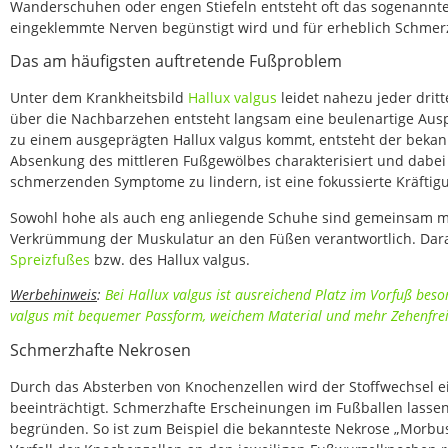
Wanderschuhen oder engen Stiefeln entsteht oft das sogenannt
eingeklemmte Nerven begünstigt wird und für erheblich Schmer
Das am häufigsten auftretende Fußproblem
Unter dem Krankheitsbild
Hallux valgus
leidet nahezu jeder drit
über die Nachbarzehen entsteht langsam eine beulenartige Aus
zu einem ausgeprägten Hallux valgus kommt, entsteht der bekann
Absenkung des mittleren Fußgewölbes charakterisiert und dabei
schmerzenden Symptome zu lindern, ist eine fokussierte Kräfti
Sowohl hohe als auch eng anliegende Schuhe sind gemeinsam mi
Verkrümmung der Muskulatur an den Füßen verantwortlich. Darau
Spreizfußes
bzw. des Hallux valgus.
Werbehinweis
:
Bei Hallux valgus ist ausreichend Platz im Vorfuß beso
valgus mit bequemer Passform, weichem Material und mehr Zehenfrei
Schmerzhafte Nekrosen
Durch das Absterben von Knochenzellen wird der Stoffwechsel 
beeinträchtigt. Schmerzhafte Erscheinungen im Fußballen lasse
begründen. So ist zum Beispiel die bekannteste Nekrose „Morbus 