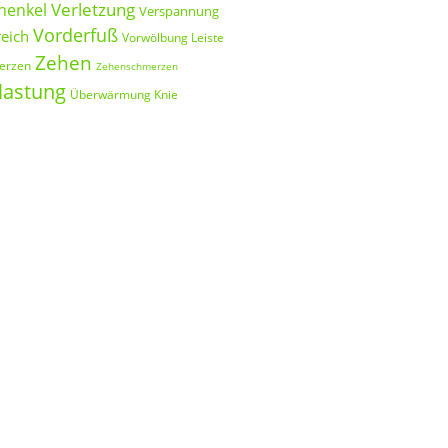
Verletzung
henkel
Verspannung
Vorderfuß
reich
Vorwölbung Leiste
Zehen
erzen
Zehenschmerzen
lastung
Überwärmung Knie