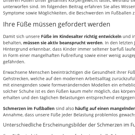
unseren Füßen unser gesamtes Körpergewicht lastet, weshalb 
unterworfen sind. Im folgenden Beitrag erfahren Sie alles Wis
Symptome sowie Möglichkeiten, die Beschwerden im Fußballen z
Ihre Füße müssen gefordert werden
Damit sich unsere
Füße im Kindesalter richtig entwickeln
und im
behalten,
müssen sie aktiv beansprucht werden
. In den letzten
Hintergrund erkennbar, dass Kinder immer seltener barfuß laufe
in Form einer mangelhaften Fußreifung sowie einer wenig ausg
gefährden.
Erwachsene Menschen beeinträchtigen die Gesundheit ihrer Füß
Gehstrecken, welche auf den modernen Arbeitsalltag zurückzufüh
mit einengenden sowie formverändernden Modellen ein erheblic
solcher Schuhe ist es den Füßen kaum mehr möglich, das körpe
erhalten und den täglichen Belastungen entsprechend entgegen
Schmerzen im Fußballen
sind also
häufig auf einen mangelnd
Annahme, dass unsere Füße jeder Belastung problemlos gewach
Unterschiedliche Erscheinungsbilder der Schmerzen im F