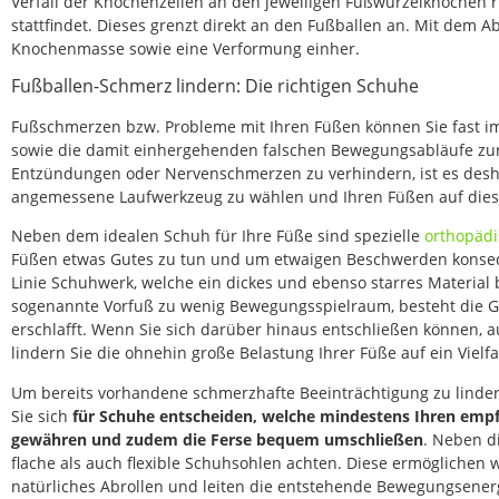
Verfall der Knochenzellen an den jeweiligen Fußwurzelknochen
stattfindet. Dieses grenzt direkt an den Fußballen an. Mit dem 
Knochenmasse sowie eine Verformung einher.
Fußballen-Schmerz lindern: Die richtigen Schuhe
Fußschmerzen bzw. Probleme mit Ihren Füßen können Sie fast i
sowie die damit einhergehenden falschen Bewegungsabläufe zu
Entzündungen oder Nervenschmerzen zu verhindern, ist es desh
angemessene Laufwerkzeug zu wählen und Ihren Füßen auf dies
Neben dem idealen Schuh für Ihre Füße sind spezielle
orthopädi
Füßen etwas Gutes zu tun und um etwaigen Beschwerden konseq
Linie Schuhwerk, welche ein dickes und ebenso starres Material 
sogenannte Vorfuß zu wenig Bewegungsspielraum, besteht die G
erschlafft. Wenn Sie sich darüber hinaus entschließen können, a
lindern Sie die ohnehin große Belastung Ihrer Füße auf ein Vielf
Um bereits vorhandene schmerzhafte Beeinträchtigung zu lindern
Sie sich
für Schuhe entscheiden, welche mindestens Ihren empf
gewähren und zudem die Ferse bequem umschließen
. Neben di
flache als auch flexible Schuhsohlen achten. Diese ermöglichen
natürliches Abrollen und leiten die entstehende Bewegungsene