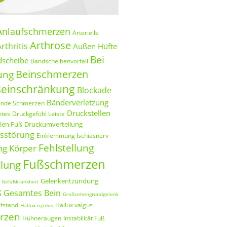
Anlaufschmerzen
Arterielle
Arthrose
rthritis
Außen Hüfte
Bei
scheibe
Bandscheibenvorfall
Beinschmerzen
ung
einschränkung
Blockade
Bänderverletzung
ende Schmerzen
Druckstellen
etes
Druckgefühl Leiste
llen Fuß
Druckumverteilung
sstörung
Einklemmung Ischiasnerv
Fehlstellung
ng Körper
Fußschmerzen
llung
Gelenkentzündung
Gefäßkrankheit
ß
Gesamtes Bein
Großzehengrundgelenk
fstand
Hallux valgus
Hallux rigidus
rzen
Hühneraugen
Instabilität Fuß