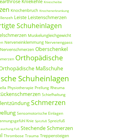
earthrose
Kniekehle
Kniescheibe
zen
Knochenbruch
Knochenerkrankung
Leiste
Leistenschmerzen
allenzeh
tigte Schuheinlagen
elschmerzen
Muskelungleichgewicht
Nerveneinklemmung
en
Nervenengpass
Oberschenkel
Nervenschmerzen
Orthopädische
hmerzen
Orthopädische Maßschuhe
sche Schuheinlagen
ella
Physiotherapie
Prellung
Rheuma
Rückenschmerzen
Schiefhaltung
Schmerzen
elentzündung
ellung
Sensomotorische Einlagen
annungsgefühl Knie
Spreizfuß
Spitzfuß
Stechende Schmerzen
tauchung Fuß
hl
Treppensteigen
Thrombose
Trauma