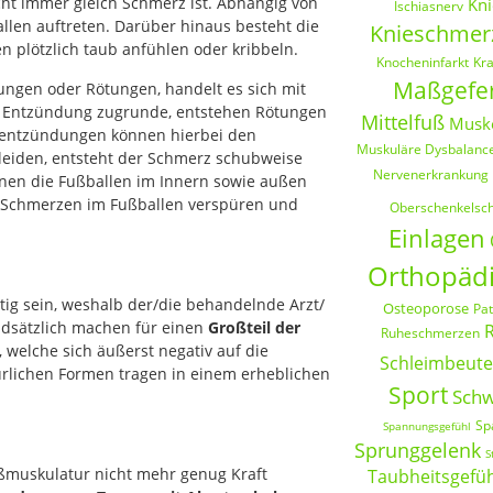
ht immer gleich Schmerz ist. Abhängig von
Kni
Ischiasnerv
en auftreten. Darüber hinaus besteht die
Knieschmer
n plötzlich taub anfühlen oder kribbeln.
Knocheninfarkt
Kr
Maßgefer
ungen oder Rötungen, handelt es sich mit
ine Entzündung zugrunde, entstehen Rötungen
Mittelfuß
Musk
nentzündungen können hierbei den
Muskuläre Dysbalanc
leiden, entsteht der Schmerz schubweise
Nervenerkrankung
nen die Fußballen im Innern sowie außen
e Schmerzen im Fußballen verspüren und
Oberschenkelsc
Einlagen
Orthopädi
ig sein, weshalb der/die behandelnde Arzt/
Osteoporose
Pat
ndsätzlich machen für einen
Großteil der
Ruheschmerzen
, welche sich äußerst negativ auf die
Schleimbeut
rlichen Formen tragen in einem erheblichen
Sport
Schw
Sp
Spannungsgefühl
Sprunggelenk
S
ßmuskulatur nicht mehr genug Kraft
Taubheitsgefü