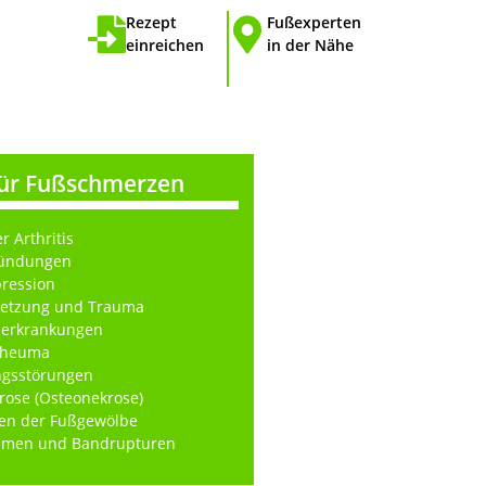
Rezept
Fußexperten
einreichen
in der Nähe
für Fußschmerzen
r Arthritis
ündungen
ression
letzung und Trauma
lerkrankungen
 Rheuma
ngsstörungen
ose (Osteonekrose)
gen der Fußgewölbe
umen und Bandrupturen