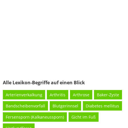
Alle Lexikon-Begriffe auf einen Blick
Arterienverkalkung
Arthritis
Arthrose
Baker-Zyste
Bandscheibenvorfall
Blutgerinnsel
Diabetes mellitus
Fersensporn (Kalkaneussporn)
Gicht im Fuß