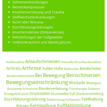
Sehnenentzündungen
Nervenkompression
Knochenverletzung und Trauma
Stoffwechselerkrankungen
Gicht oder Rheuma
Durchblutungsstörungen
Knochennekrose (Osteonekrose)
Fehlstellungen der Fußgewölbe
Umknicktraumen und Bandrupturen
Anlaufschmerzen
Achillessehne
Arterielle Verschlusskrankheit
Arthrose
Arthritis
Außen Hüfte
Bandscheibe
Ballenzehe
Beinschmerzen
Bei Bewegung
Bandscheibenvorfall
Bewegungseinschränkung
Blockade
Bluterguss
Bänderverletzung
Brennende Schmerzen
Chirotherapie
Diabetes
Druckstellen
Druckstellen Fuß
Druckumverteilung
Druckgefühl Leiste
Fehlhaltung
Durchblutungsstörung
Einklemmung Ischiasnerv
Fußfehlstellung
Fehlstellung
Körper