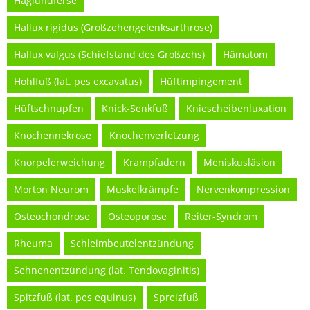
Haglundferse
Hallux rigidus (Großzehengelenksarthrose)
Hallux valgus (Schiefstand des Großzehs)
Hämatom
Hohlfuß (lat. pes excavatus)
Hüftimpingement
Hüftschnupfen
Knick-Senkfuß
Kniescheibenluxation
Knochennekrose
Knochenverletzung
Knorpelerweichung
Krampfadern
Meniskusläsion
Morton Neurom
Muskelkrämpfe
Nervenkompression
Osteochondrose
Osteoporose
Reiter-Syndrom
Rheuma
Schleimbeutelentzündung
Sehnenentzündung (lat. Tendovaginitis)
Spitzfuß (lat. pes equinus)
Spreizfuß