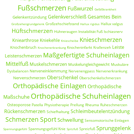
Fußschmerzen
Fußwurzel
Gefäßkrankheit
Gelenkverschleiß
Gesamtes Bein
Gelenkentzündung
Großzehschiefstand
Hallux valgus
Großzehengrundgelenk
Hallux rigidus
Hüftschmerzen
Hühneraugen
Instabilität Fuß
Ischiasnerv
Knieschmerzen
Kniearthrose
Kniekehle
Kniescheibe
Leiste
Knochenbruch
Knocheninfarkt
Krallenzeh
Knochenerkrankung
Maßgefertigte Schuheinlagen
Leistenschmerzen
Mittelfuß
Muskelschmerzen
Muskelungleichgewicht
Muskuläre
Nerveneinklemmung
Dysbalancen
Nervenengpass
Nervenerkrankung
Oberschenkel
Nervenschmerzen
Oberschenkelschmerzen
Orthopädische Einlagen
Orthopädische
Orthopädische Schuheinlagen
Maßschuhe
Osteoporose
Patella
Physiotherapie
Prellung
Rheuma
Ruheschmerzen
Rückenschmerzen
Schleimbeutelentzündung
Schiefhaltung
Schmerzen Sport
Schwellung
Sensomotorische Einlagen
Sprunggelenk
Spannungsgefühl Knie
Spreizfuß
Spannungsgefühl
Spitzfuß