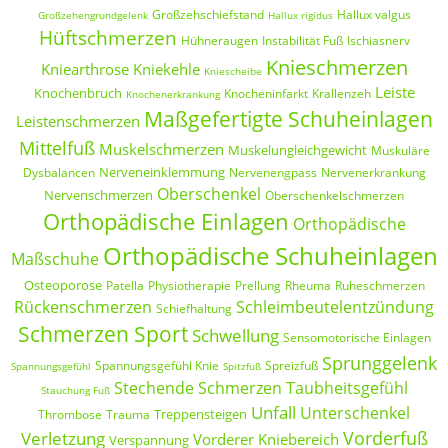
Großzehschiefstand
Hallux valgus
Großzehengrundgelenk
Hallux rigidus
Hüftschmerzen
Hühneraugen
Instabilität Fuß
Ischiasnerv
Knieschmerzen
Kniearthrose
Kniekehle
Kniescheibe
Leiste
Knochenbruch
Knocheninfarkt
Krallenzeh
Knochenerkrankung
Maßgefertigte Schuheinlagen
Leistenschmerzen
Mittelfuß
Muskelschmerzen
Muskelungleichgewicht
Muskuläre
Nerveneinklemmung
Dysbalancen
Nervenengpass
Nervenerkrankung
Oberschenkel
Nervenschmerzen
Oberschenkelschmerzen
Orthopädische Einlagen
Orthopädische
Orthopädische Schuheinlagen
Maßschuhe
Osteoporose
Patella
Physiotherapie
Prellung
Rheuma
Ruheschmerzen
Rückenschmerzen
Schleimbeutelentzündung
Schiefhaltung
Schmerzen Sport
Schwellung
Sensomotorische Einlagen
Sprunggelenk
Spannungsgefühl Knie
Spreizfuß
Spannungsgefühl
Spitzfuß
Stechende Schmerzen
Taubheitsgefühl
Stauchung Fuß
Unfall
Unterschenkel
Treppensteigen
Thrombose
Trauma
Vorderfuß
Verletzung
Vorderer Kniebereich
Verspannung