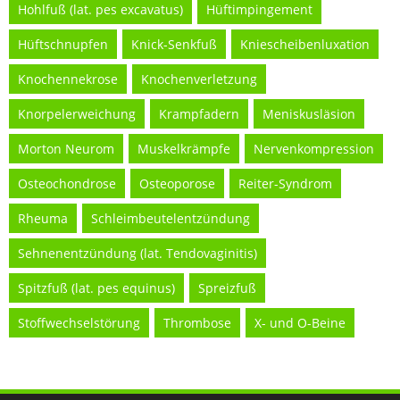
Hohlfuß (lat. pes excavatus)
Hüftimpingement
Hüftschnupfen
Knick-Senkfuß
Kniescheibenluxation
Knochennekrose
Knochenverletzung
Knorpelerweichung
Krampfadern
Meniskusläsion
Morton Neurom
Muskelkrämpfe
Nervenkompression
Osteochondrose
Osteoporose
Reiter-Syndrom
Rheuma
Schleimbeutelentzündung
Sehnenentzündung (lat. Tendovaginitis)
Spitzfuß (lat. pes equinus)
Spreizfuß
Stoffwechselstörung
Thrombose
X- und O-Beine