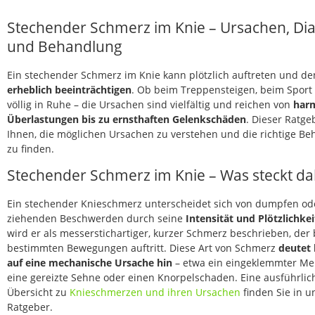
Stechender Schmerz im Knie – Ursachen, Di
und Behandlung
Ein stechender Schmerz im Knie kann plötzlich auftreten und d
erheblich beeinträchtigen
. Ob beim Treppensteigen, beim Sport
völlig in Ruhe – die Ursachen sind vielfältig und reichen von
har
Überlastungen bis zu ernsthaften Gelenkschäden
. Dieser Ratgeb
Ihnen, die möglichen Ursachen zu verstehen und die richtige B
zu finden.
Stechender Schmerz im Knie – Was steckt da
Ein stechender Knieschmerz unterscheidet sich von dumpfen od
ziehenden Beschwerden durch seine
Intensität und Plötzlichkei
wird er als messerstichartiger, kurzer Schmerz beschrieben, der 
bestimmten Bewegungen auftritt. Diese Art von Schmerz
deutet 
auf eine mechanische Ursache hin
– etwa ein eingeklemmter Men
eine gereizte Sehne oder einen Knorpelschaden. Eine ausführlic
Übersicht zu
Knieschmerzen und ihren Ursachen
finden Sie in 
Ratgeber.