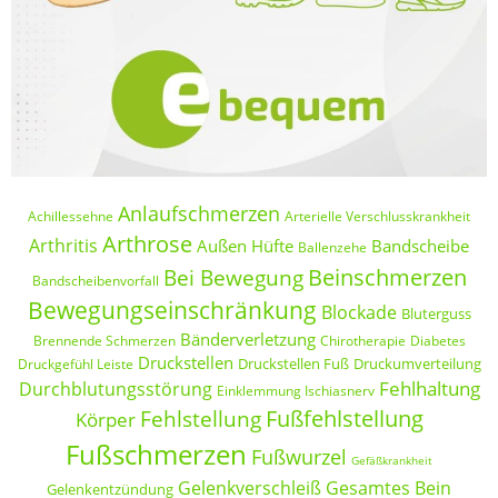
Anlaufschmerzen
Achillessehne
Arterielle Verschlusskrankheit
Arthrose
Arthritis
Außen Hüfte
Bandscheibe
Ballenzehe
Beinschmerzen
Bei Bewegung
Bandscheibenvorfall
Bewegungseinschränkung
Blockade
Bluterguss
Bänderverletzung
Brennende Schmerzen
Chirotherapie
Diabetes
Druckstellen
Druckstellen Fuß
Druckumverteilung
Druckgefühl Leiste
Fehlhaltung
Durchblutungsstörung
Einklemmung Ischiasnerv
Fußfehlstellung
Fehlstellung
Körper
Fußschmerzen
Fußwurzel
Gefäßkrankheit
Gelenkverschleiß
Gesamtes Bein
Gelenkentzündung