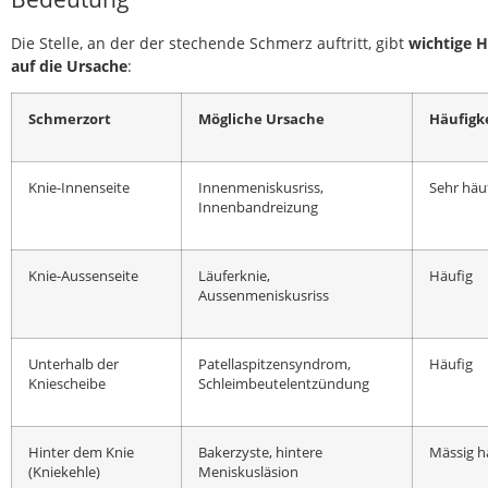
Die Stelle, an der der stechende Schmerz auftritt, gibt
wichtige 
auf die Ursache
:
Schmerzort
Mögliche Ursache
Häufigk
Knie-Innenseite
Innenmeniskusriss,
Sehr häu
Innenbandreizung
Knie-Aussenseite
Läuferknie,
Häufig
Aussenmeniskusriss
Unterhalb der
Patellaspitzensyndrom,
Häufig
Kniescheibe
Schleimbeutelentzündung
Hinter dem Knie
Bakerzyste, hintere
Mässig h
(Kniekehle)
Meniskusläsion