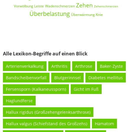
Zehen
Vorwölbung Leiste
Wadenschmerzen
Zehenschmerzen
Überbelastung
Überwärmung Knie
Alle Lexikon-Begriffe auf einen Blick
Arterienverkalkung
Arthritis
Arthrose
Baker-Zyste
Bandscheibenvorfall
Blutgerinnsel
Diabetes mellitus
Fersensporn (Kalkaneussporn)
Gicht im Fuß
Haglundferse
Hallux rigidus (Großzehengelenksarthrose)
Hallux valgus (Schiefstand des Großzehs)
Hämatom