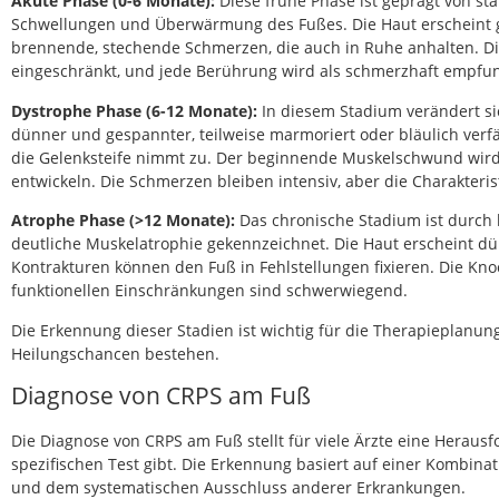
Akute Phase (0-6 Monate):
Diese frühe Phase ist geprägt von s
Schwellungen und Überwärmung des Fußes. Die Haut erscheint g
brennende, stechende Schmerzen, die auch in Ruhe anhalten. Die 
eingeschränkt, und jede Berührung wird als schmerzhaft empfu
Dystrophe Phase (6-12 Monate):
In diesem Stadium verändert si
dünner und gespannter, teilweise marmoriert oder bläulich ver
die Gelenksteife nimmt zu. Der beginnende Muskelschwund wird
entwickeln. Die Schmerzen bleiben intensiv, aber die Charakteris
Atrophe Phase (>12 Monate):
Das chronische Stadium ist durc
deutliche Muskelatrophie gekennzeichnet. Die Haut erscheint dü
Kontrakturen können den Fuß in Fehlstellungen fixieren. Die Kno
funktionellen Einschränkungen sind schwerwiegend.
Die Erkennung dieser Stadien ist wichtig für die Therapieplanun
Heilungschancen bestehen.
Diagnose von CRPS am Fuß
Die Diagnose von CRPS am Fuß stellt für viele Ärzte eine Heraus
spezifischen Test gibt. Die Erkennung basiert auf einer Kombina
und dem systematischen Ausschluss anderer Erkrankungen.