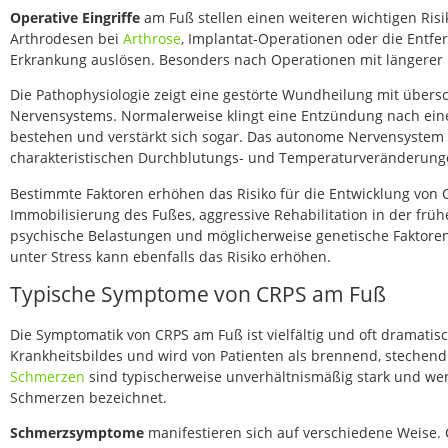
Operative Eingriffe
am Fuß stellen einen weiteren wichtigen Risi
Arthrodesen bei
Arthrose
, Implantat-Operationen oder die Ent
Erkrankung auslösen. Besonders nach Operationen mit längerer I
Die Pathophysiologie zeigt eine gestörte Wundheilung mit über
Nervensystems. Normalerweise klingt eine Entzündung nach einer
bestehen und verstärkt sich sogar. Das autonome Nervensystem 
charakteristischen Durchblutungs- und Temperaturveränderunge
Bestimmte Faktoren erhöhen das Risiko für die Entwicklung von 
Immobilisierung des Fußes, aggressive Rehabilitation in der fr
psychische Belastungen und möglicherweise genetische Faktoren.
unter Stress kann ebenfalls das Risiko erhöhen.
Typische Symptome von CRPS am Fuß
Die Symptomatik von CRPS am Fuß ist vielfältig und oft dramatis
Krankheitsbildes und wird von Patienten als brennend, stechen
Schmerzen
sind typischerweise unverhältnismäßig stark und wer
Schmerzen bezeichnet.
Schmerzsymptome
manifestieren sich auf verschiedene Weise. Ch